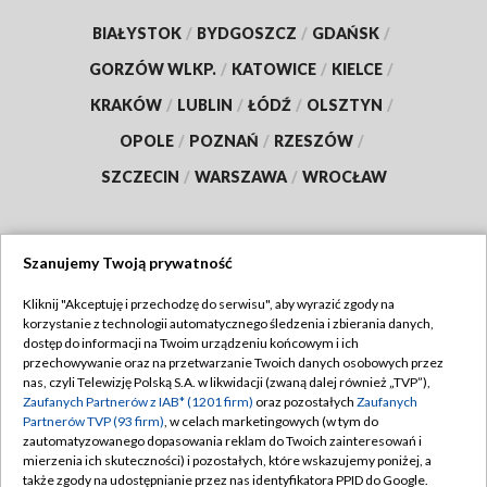
BIAŁYSTOK
/
BYDGOSZCZ
/
GDAŃSK
/
GORZÓW WLKP.
/
KATOWICE
/
KIELCE
/
KRAKÓW
/
LUBLIN
/
ŁÓDŹ
/
OLSZTYN
/
OPOLE
/
POZNAŃ
/
RZESZÓW
/
SZCZECIN
/
WARSZAWA
/
WROCŁAW
Szanujemy Twoją prywatność
Dołącz do nas:
Kliknij "Akceptuję i przechodzę do serwisu", aby wyrazić zgody na
korzystanie z technologii automatycznego śledzenia i zbierania danych,
TVP
dostęp do informacji na Twoim urządzeniu końcowym i ich
Abonament TVP
przechowywanie oraz na przetwarzanie Twoich danych osobowych przez
Regulamin TVP
nas, czyli Telewizję Polską S.A. w likwidacji (zwaną dalej również „TVP”),
Emisja w TVP
Polityka prywatności
Zaufanych Partnerów z IAB* (1201 firm)
oraz pozostałych
Zaufanych
Partnerów TVP (93 firm)
, w celach marketingowych (w tym do
Centrum informacji TVP
Moje zgody
zautomatyzowanego dopasowania reklam do Twoich zainteresowań i
mierzenia ich skuteczności) i pozostałych, które wskazujemy poniżej, a
Naziemna Telewizja Cyfrowa
Pomoc
także zgody na udostępnianie przez nas identyfikatora PPID do Google.