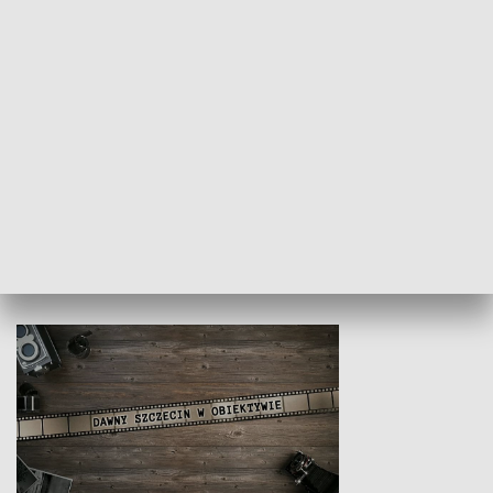
Z indeksem w ręku
Droga po suk
HISTORIA