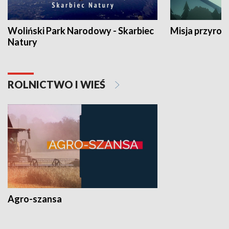
Woliński Park Narodowy - Skarbiec
Misja przyrod
Natury
ROLNICTWO I WIEŚ
Agro-szansa