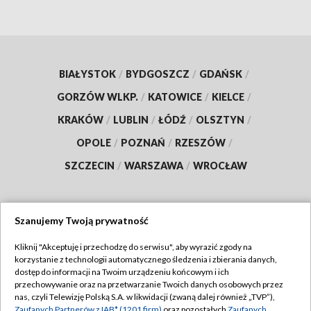
BIAŁYSTOK
/
BYDGOSZCZ
/
GDAŃSK
/
GORZÓW WLKP.
/
KATOWICE
/
KIELCE
/
KRAKÓW
/
LUBLIN
/
ŁÓDŹ
/
OLSZTYN
/
OPOLE
/
POZNAŃ
/
RZESZÓW
/
SZCZECIN
/
WARSZAWA
/
WROCŁAW
Szanujemy Twoją prywatność
Dołącz do nas:
Kliknij "Akceptuję i przechodzę do serwisu", aby wyrazić zgody na
korzystanie z technologii automatycznego śledzenia i zbierania danych,
TVP
dostęp do informacji na Twoim urządzeniu końcowym i ich
Abonament TVP
przechowywanie oraz na przetwarzanie Twoich danych osobowych przez
Regulamin TVP
nas, czyli Telewizję Polską S.A. w likwidacji (zwaną dalej również „TVP”),
Emisja w TVP
Polityka prywatności
Zaufanych Partnerów z IAB* (1201 firm)
oraz pozostałych
Zaufanych