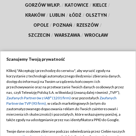
GORZÓW WLKP.
/
KATOWICE
/
KIELCE
/
KRAKÓW
/
LUBLIN
/
ŁÓDŹ
/
OLSZTYN
/
OPOLE
/
POZNAŃ
/
RZESZÓW
/
SZCZECIN
/
WARSZAWA
/
WROCŁAW
Szanujemy Twoją prywatność
Dołącz do nas:
Kliknij "Akceptuję i przechodzę do serwisu", aby wyrazić zgody na
korzystanie z technologii automatycznego śledzenia i zbierania danych,
TVP
dostęp do informacji na Twoim urządzeniu końcowym i ich
Abonament TVP
przechowywanie oraz na przetwarzanie Twoich danych osobowych przez
Regulamin TVP
nas, czyli Telewizję Polską S.A. w likwidacji (zwaną dalej również „TVP”),
Emisja w TVP
Polityka prywatności
Zaufanych Partnerów z IAB* (1201 firm)
oraz pozostałych
Zaufanych
Partnerów TVP (93 firm)
, w celach marketingowych (w tym do
Centrum informacji TVP
Moje zgody
zautomatyzowanego dopasowania reklam do Twoich zainteresowań i
mierzenia ich skuteczności) i pozostałych, które wskazujemy poniżej, a
Naziemna Telewizja Cyfrowa
Pomoc
także zgody na udostępnianie przez nas identyfikatora PPID do Google.
Sklep TVP
Biuro reklamy
Twoje dane osobowe zbierane podczas odwiedzania przez Ciebie naszych
Rada Programowa