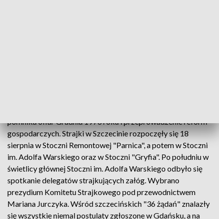
Barcikowskiego, podpisały porozumienie ze strajkującymi w
Stoczni Szczecińskiej, na czele których stał Marian Jurczyk.
Było to jedno z porozumień kończących falę strajków w
sierpniu 1980 roku. Następnego dnia (31 sierpnia) podpisano
porozumienie w Gdańsku, 3 września w Jastrzębiu-Zdroju i
11 września w Hucie Katowice.
Na mocy porozumień władze zgodziły się między innymi na
rejestrację niezależnych samorządnych związków
zawodowych, uwolnienie więźniów politycznych, postawienie
pomnika ofiar Grudnia 1970 roku i przeprowadzenie reform
gospodarczych. Strajki w Szczecinie rozpoczęły się 18
sierpnia w Stoczni Remontowej "Parnica", a potem w Stoczni
im. Adolfa Warskiego oraz w Stoczni "Gryfia". Po południu w
świetlicy głównej Stoczni im. Adolfa Warskiego odbyło się
spotkanie delegatów strajkujących załóg. Wybrano
prezydium Komitetu Strajkowego pod przewodnictwem
Mariana Jurczyka. Wśród szczecińskich "36 żądań" znalazły
się wszystkie niemal postulaty zgłoszone w Gdańsku, a na