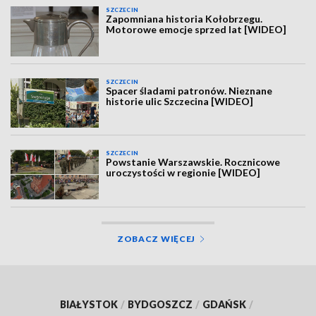
SZCZECIN
Zapomniana historia Kołobrzegu.
Motorowe emocje sprzed lat [WIDEO]
SZCZECIN
Spacer śladami patronów. Nieznane
historie ulic Szczecina [WIDEO]
SZCZECIN
Powstanie Warszawskie. Rocznicowe
uroczystości w regionie [WIDEO]
ZOBACZ WIĘCEJ
BIAŁYSTOK
/
BYDGOSZCZ
/
GDAŃSK
/