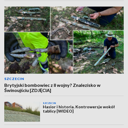
SZCZECIN
Brytyjski bombowiec z II wojny? Znalezisko w
Świnoujściu [ZDJĘCIA]
SZCZECIN
Hasior i historia. Kontrowersje wokół
tablicy [WIDEO]