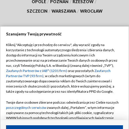
OPOLE
/
POZNAŃ
/
RZESZÓW
/
SZCZECIN
/
WARSZAWA
/
WROCŁAW
Szanujemy Twoją prywatność
Dołącz do nas:
Kliknij "Akceptuję i przechodzę do serwisu", aby wyrazić zgody na
korzystanie z technologii automatycznego śledzenia i zbierania danych,
TVP
dostęp do informacji na Twoim urządzeniu końcowym i ich
Abonament TVP
przechowywanie oraz na przetwarzanie Twoich danych osobowych przez
Regulamin TVP
nas, czyli Telewizję Polską S.A. w likwidacji (zwaną dalej również „TVP”),
Emisja w TVP
Polityka prywatności
Zaufanych Partnerów z IAB* (1201 firm)
oraz pozostałych
Zaufanych
Partnerów TVP (93 firm)
, w celach marketingowych (w tym do
Centrum informacji TVP
Moje zgody
zautomatyzowanego dopasowania reklam do Twoich zainteresowań i
mierzenia ich skuteczności) i pozostałych, które wskazujemy poniżej, a
Naziemna Telewizja Cyfrowa
Pomoc
także zgody na udostępnianie przez nas identyfikatora PPID do Google.
Sklep TVP
Biuro reklamy
Twoje dane osobowe zbierane podczas odwiedzania przez Ciebie naszych
Rada Programowa
Kontakt
poszczególnych serwisów
zwanych dalej „Portalem”, w tym informacje
zapisywane za pomocą technologii takich jak: pliki cookie, sygnalizatory
System NOS
WWW lub innych podobnych technologii umożliwiających świadczenie
dopasowanych i bezpiecznych usług, personalizację treści oraz reklam,
Informacje o nadawcy
Kanały
udostępnianie funkcji mediów społecznościowych oraz analizowanie