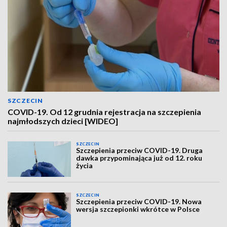
SZCZECIN
COVID-19. Od 12 grudnia rejestracja na szczepienia
najmłodszych dzieci [WIDEO]
SZCZECIN
Szczepienia przeciw COVID-19. Druga
dawka przypominająca już od 12. roku
życia
SZCZECIN
Szczepienia przeciw COVID-19. Nowa
wersja szczepionki wkrótce w Polsce