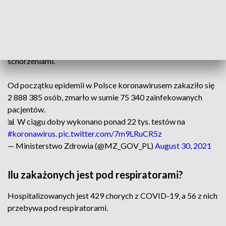
— Ministerstwo Zdrowia (@MZ_GOV_PL)
August 30, 2021
Z powodu COVID-19 nie zmarła żadna osoba. Żadna osoba
nie zmarła też z powodu współistnienia COVID-19 z innymi
schorzeniami.
Od początku epidemii w Polsce koronawirusem zakaziło się
2 888 385 osób, zmarło w sumie 75 340 zainfekowanych
pacjentów.
📊 W ciągu doby wykonano ponad 22 tys. testów na
#koronawirus
.
pic.twitter.com/7m9LRuCR5z
— Ministerstwo Zdrowia (@MZ_GOV_PL)
August 30, 2021
Ilu zakażonych jest pod respiratorami?
Hospitalizowanych jest 429 chorych z COVID-19, a 56 z nich
przebywa pod respiratorami.