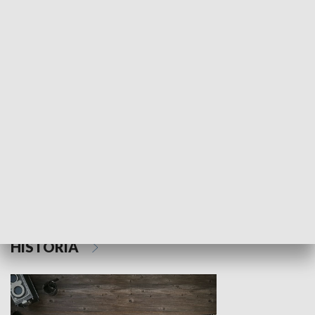
NAUKA I EDUKACJA
Z indeksem w ręku
Droga po suk
HISTORIA