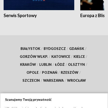
Serwis Sportowy
Europa z Blisk
BIAŁYSTOK
/
BYDGOSZCZ
/
GDAŃSK
/
GORZÓW WLKP.
/
KATOWICE
/
KIELCE
/
KRAKÓW
/
LUBLIN
/
ŁÓDŹ
/
OLSZTYN
/
OPOLE
/
POZNAŃ
/
RZESZÓW
/
SZCZECIN
/
WARSZAWA
/
WROCŁAW
Szanujemy Twoją prywatność
Dołącz do nas: