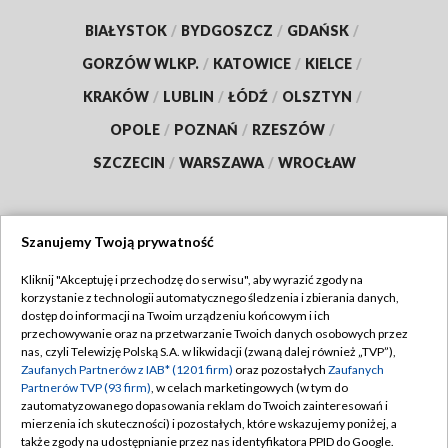
BIAŁYSTOK
/
BYDGOSZCZ
/
GDAŃSK
/
GORZÓW WLKP.
/
KATOWICE
/
KIELCE
/
KRAKÓW
/
LUBLIN
/
ŁÓDŹ
/
OLSZTYN
/
OPOLE
/
POZNAŃ
/
RZESZÓW
/
SZCZECIN
/
WARSZAWA
/
WROCŁAW
Szanujemy Twoją prywatność
Dołącz do nas:
Kliknij "Akceptuję i przechodzę do serwisu", aby wyrazić zgody na
korzystanie z technologii automatycznego śledzenia i zbierania danych,
TVP
dostęp do informacji na Twoim urządzeniu końcowym i ich
Abonament TVP
przechowywanie oraz na przetwarzanie Twoich danych osobowych przez
Regulamin TVP
nas, czyli Telewizję Polską S.A. w likwidacji (zwaną dalej również „TVP”),
Emisja w TVP
Polityka prywatności
Zaufanych Partnerów z IAB* (1201 firm)
oraz pozostałych
Zaufanych
Partnerów TVP (93 firm)
, w celach marketingowych (w tym do
Centrum informacji TVP
Moje zgody
zautomatyzowanego dopasowania reklam do Twoich zainteresowań i
mierzenia ich skuteczności) i pozostałych, które wskazujemy poniżej, a
Naziemna Telewizja Cyfrowa
Pomoc
także zgody na udostępnianie przez nas identyfikatora PPID do Google.