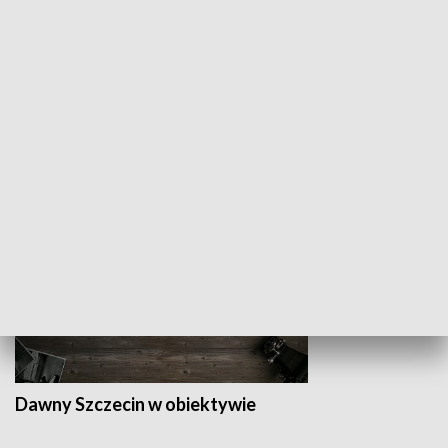
Z indeksem w ręku
Droga po suk
HISTORIA
Dawny Szczecin w obiektywie