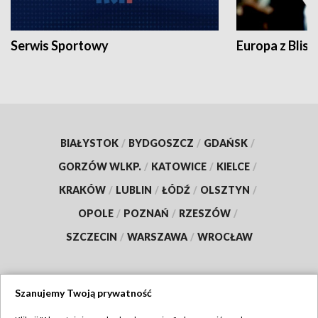
Serwis Sportowy
Europa z Blisk
BIAŁYSTOK
/
BYDGOSZCZ
/
GDAŃSK
/
GORZÓW WLKP.
/
KATOWICE
/
KIELCE
/
KRAKÓW
/
LUBLIN
/
ŁÓDŹ
/
OLSZTYN
/
OPOLE
/
POZNAŃ
/
RZESZÓW
/
SZCZECIN
/
WARSZAWA
/
WROCŁAW
Szanujemy Twoją prywatność
Dołącz do nas: