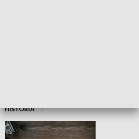
NAUKA I EDUKACJA
Z indeksem w ręku
Droga po suk
HISTORIA