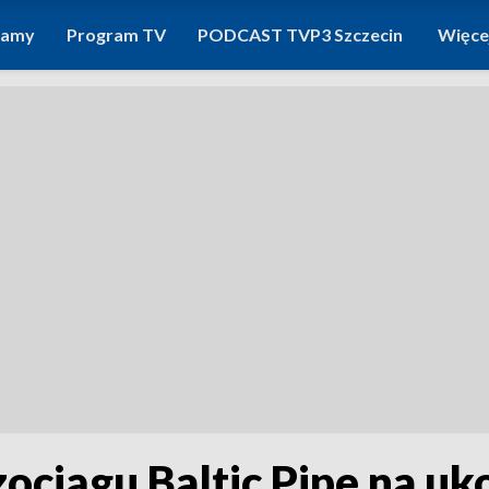
ramy
Program TV
PODCAST TVP3 Szczecin
Więce
ociągu Baltic Pipe na uk