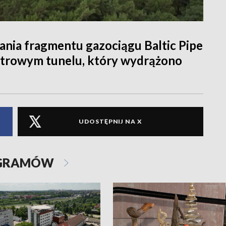
ania fragmentu gazociągu Baltic Pipe
metrowym tunelu, który wydrążono
UDOSTĘPNIJ NA X
OGRAMÓW