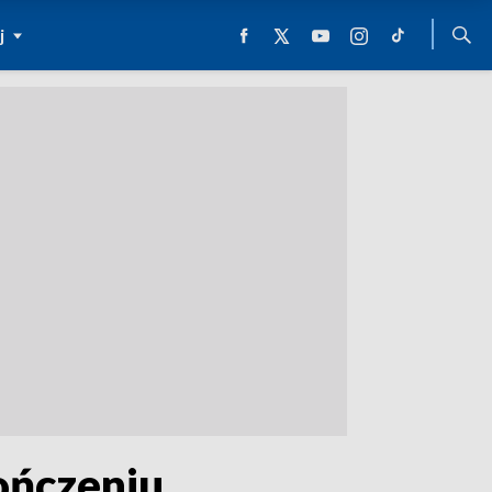
j
ończeniu