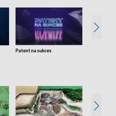
Patent na sukces
Rolnictwo w 