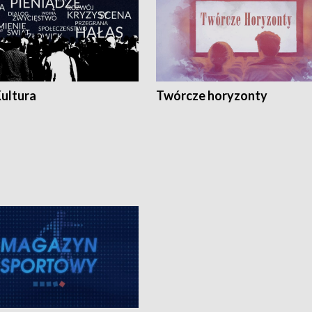
Kultura
Twórcze horyzonty