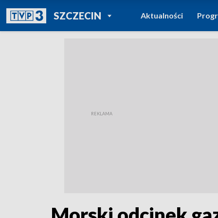
POWRÓT DO
SZCZECIN
Aktualności
Prog
TVP REGIONY
Morski odcinek gaz