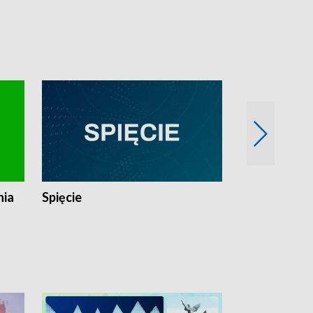
nia
Spięcie
Niedziałkow