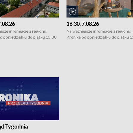
7.08.26
16:30, 7.08.26
jsze informacje z regionu.
Najważniejsze informacje z regionu.
d poniedziałku do piątku 15:30
Kronika od poniedziałku do piątku 1
16:30 (+ rozmowa), 18:30, 21:30.
(flesz), 16:30 (+ rozmowa), 18:30, 21
y i święta 15:30 i 16:30
W weekendy i święta 15:30 i 16:30
8:30 i 21:30. Dziennikarze czekają
(flesz), 18:30 i 21:30. Dziennikarze c
a zgłoszenia: Szczecin - tel. 91-
na Państwa zgłoszenia: Szczecin - te
0, Koszalin - tel. 94-34-50-054,
4 8-10-400, Koszalin - tel. 94-34-50
ronika@tvp.pl.
e-mail: kronika@tvp.pl.
ąd Tygodnia