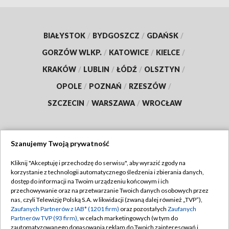
BIAŁYSTOK
/
BYDGOSZCZ
/
GDAŃSK
/
GORZÓW WLKP.
/
KATOWICE
/
KIELCE
/
KRAKÓW
/
LUBLIN
/
ŁÓDŹ
/
OLSZTYN
/
OPOLE
/
POZNAŃ
/
RZESZÓW
/
SZCZECIN
/
WARSZAWA
/
WROCŁAW
Szanujemy Twoją prywatność
Dołącz do nas:
Kliknij "Akceptuję i przechodzę do serwisu", aby wyrazić zgody na
korzystanie z technologii automatycznego śledzenia i zbierania danych,
TVP
dostęp do informacji na Twoim urządzeniu końcowym i ich
Abonament TVP
przechowywanie oraz na przetwarzanie Twoich danych osobowych przez
Regulamin TVP
nas, czyli Telewizję Polską S.A. w likwidacji (zwaną dalej również „TVP”),
Emisja w TVP
Polityka prywatności
Zaufanych Partnerów z IAB* (1201 firm)
oraz pozostałych
Zaufanych
Partnerów TVP (93 firm)
, w celach marketingowych (w tym do
Centrum informacji TVP
Moje zgody
zautomatyzowanego dopasowania reklam do Twoich zainteresowań i