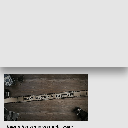
Z indeksem w ręku
Droga po suk
HISTORIA
Dawny Szczecin w obiektywie