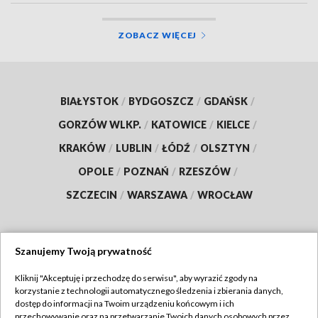
ZOBACZ WIĘCEJ
BIAŁYSTOK
/
BYDGOSZCZ
/
GDAŃSK
/
GORZÓW WLKP.
/
KATOWICE
/
KIELCE
/
KRAKÓW
/
LUBLIN
/
ŁÓDŹ
/
OLSZTYN
/
OPOLE
/
POZNAŃ
/
RZESZÓW
/
SZCZECIN
/
WARSZAWA
/
WROCŁAW
Szanujemy Twoją prywatność
Dołącz do nas:
Kliknij "Akceptuję i przechodzę do serwisu", aby wyrazić zgody na
korzystanie z technologii automatycznego śledzenia i zbierania danych,
TVP
dostęp do informacji na Twoim urządzeniu końcowym i ich
Abonament TVP
przechowywanie oraz na przetwarzanie Twoich danych osobowych przez