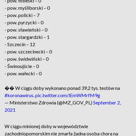
- pow. łobeski – 0
- pow. myśliborski – 0
- pow. policki – 7
- pow. pyrzycki – 0
- pow. sławieński – 0
- pow. stargardzki – 1
- Szczecin – 12
- pow. szczecinecki – 0
- pow. świdwiński – 0
- Świnoujście – 0
- pow. wałecki – 0
�� W ciągu doby wykonano ponad 39,2 tys. testów na
#koronawirus
.
pic.twitter.com/lEmWMrfM9g
— Ministerstwo Zdrowia (@MZ_GOV_PL)
September 2,
2021
W ciągu minionej doby w województwie
zachodniopomorskim nie zmarła żadna osoba chora na