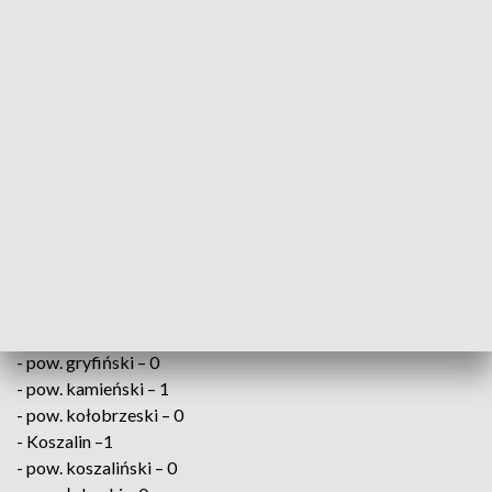
2021
Od początku epidemii koronawirusem zaraziło się 2 889 412
osób, a 75 367 zakażonych zmarło. Wyzdrowiało ponad 2
miliony 657 tys. chorych na COVID-19.
W Zachodniopomorskiem zakażenie wirusem SARS-
CoV-2 potwierdzono u osób z:
- pow. białogardzki – 0
- pow. choszczeński – 0
- pow. drawski – 0
- pow. goleniowski - 0
- pow. gryficki – 0
- pow. gryfiński – 0
- pow. kamieński – 1
- pow. kołobrzeski – 0
- Koszalin –1
- pow. koszaliński – 0