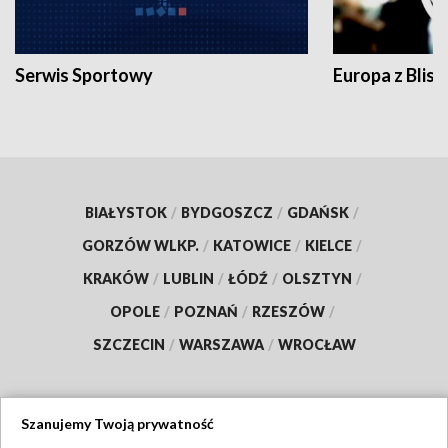
Serwis Sportowy
Europa z Blisk
BIAŁYSTOK
/
BYDGOSZCZ
/
GDAŃSK
/
GORZÓW WLKP.
/
KATOWICE
/
KIELCE
/
KRAKÓW
/
LUBLIN
/
ŁÓDŹ
/
OLSZTYN
/
OPOLE
/
POZNAŃ
/
RZESZÓW
/
SZCZECIN
/
WARSZAWA
/
WROCŁAW
Szanujemy Twoją prywatność
Dołącz do nas: