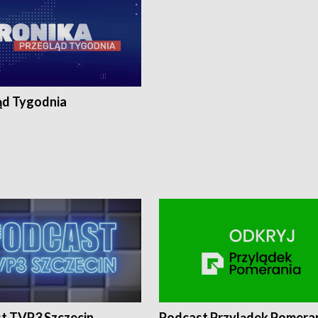
ąd Tygodnia
t TVP3 Szczecin
Podcast Przylądek Pomera