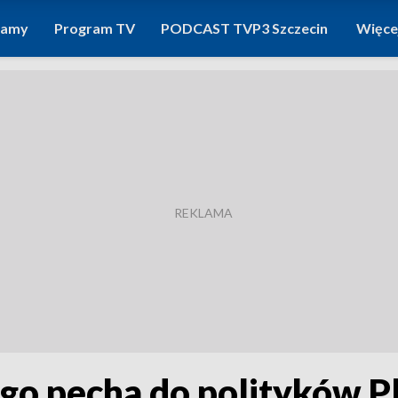
ramy
Program TV
PODCAST TVP3 Szczecin
Więce
 pecha do polityków Pl