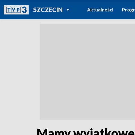
POWRÓT DO
SZCZECIN
Aktualności
Prog
TVP REGIONY
„Mamy wyjątkowego