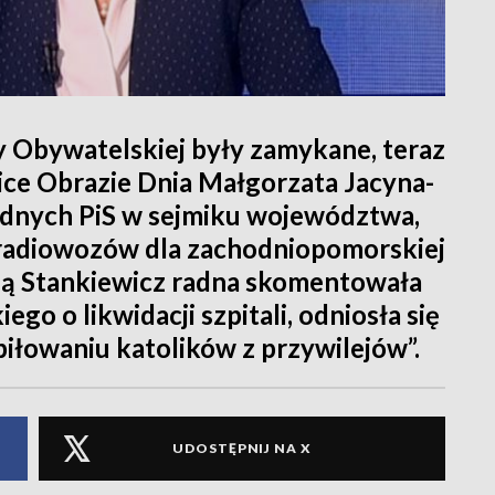
my Obywatelskiej były zamykane, teraz
ice Obrazie Dnia Małgorzata Jacyna-
adnych PiS w sejmiku województwa,
radiowozów dla zachodniopomorskiej
ną Stankiewicz radna skomentowała
go o likwidacji szpitali, odniosła się
piłowaniu katolików z przywilejów”.
UDOSTĘPNIJ NA X