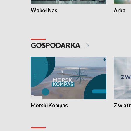
Wokół Nas
Arka
GOSPODARKA
Morski Kompas
Z wiat