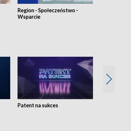
Region - Społeczeństwo -
Bez Barier
Wsparcie
Patent na sukces
Rolnictwo w 