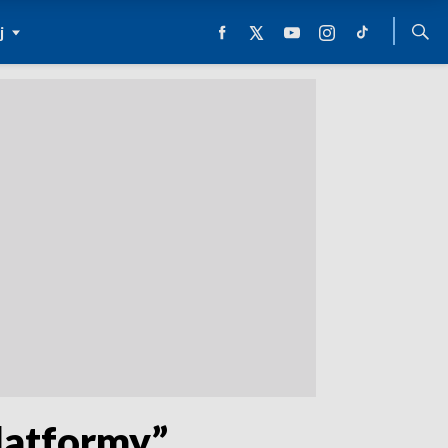
j
atformy”.