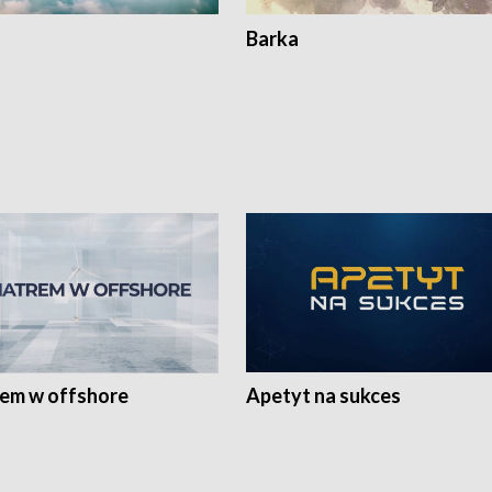
Barka
rem w offshore
Apetyt na sukces