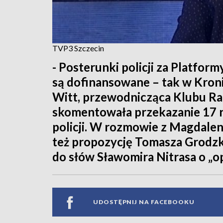
TVP3 Szczecin
- Posterunki policji za Platfor
są dofinansowane – tak w Kron
Witt, przewodnicząca Klubu R
skomentowała przekazanie 17 
policji. W rozmowie z Magdale
też propozycję Tomasza Grodzkie
do słów Sławomira Nitrasa o „o
UDOSTĘPNIJ NA FACEBOOKU