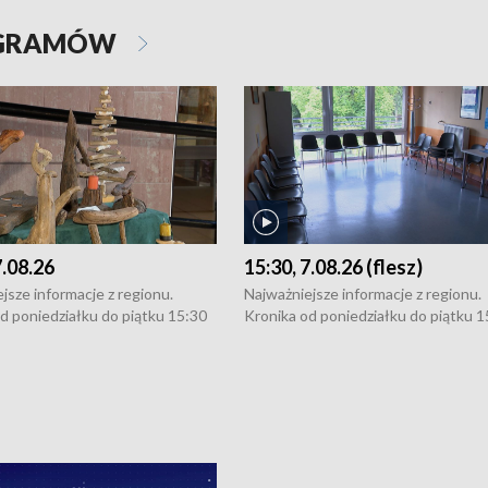
OGRAMÓW
7.08.26
15:30, 7.08.26 (flesz)
jsze informacje z regionu.
Najważniejsze informacje z regionu.
d poniedziałku do piątku 15:30
Kronika od poniedziałku do piątku 1
16:30 (+ rozmowa), 18:30, 21:30.
(flesz), 16:30 (+ rozmowa), 18:30, 21
y i święta 15:30 i 16:30
W weekendy i święta 15:30 i 16:30
8:30 i 21:30. Dziennikarze czekają
(flesz), 18:30 i 21:30. Dziennikarze c
a zgłoszenia: Szczecin - tel. 91-
na Państwa zgłoszenia: Szczecin - te
0, Koszalin - tel. 94-34-50-054,
4 8-10-400, Koszalin - tel. 94-34-50
ronika@tvp.pl.
e-mail: kronika@tvp.pl.