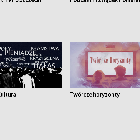
Kultura
Twórcze horyzonty