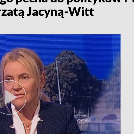
zatą Jacyną-Witt