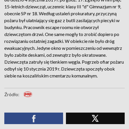
15-letnich dziewcząt, uczennic klasy III "d" Gimnazjum nr 9,
obecnie SP nr 18. Według ustaleń prokuratury, przyczyną
pożaru był ulatniający się gaz z butli zasilających piecyki w
budynku. Pracownik escape roomu nie otworzył
dziewczętom drzwi. One same mogły to zrobić dopiero po
rozwiązaniu ostatniej zagadki. W obiekcie nie było dróg
ewakuacyjnych. Jedyne okno w pomieszczeniu od wewnątrz
było zabite deskami, od zewnątrz było okratowane.
Dziewczęta zatruły się tlenkiem węgla. Pogrzeb ofiar pożaru
odbył się 10 stycznia 2019 r. Dziewczęta spoczęły obok
siebie na koszalińskim cmentarzu komunalnym.
Źródło: