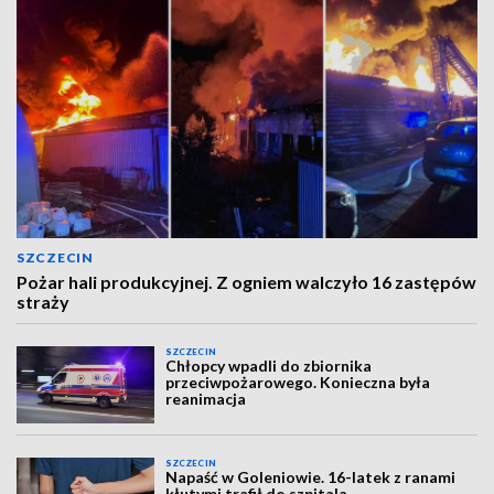
SZCZECIN
Pożar hali produkcyjnej. Z ogniem walczyło 16 zastępów
straży
SZCZECIN
Chłopcy wpadli do zbiornika
przeciwpożarowego. Konieczna była
reanimacja
SZCZECIN
Napaść w Goleniowie. 16-latek z ranami
kłutymi trafił do szpitala