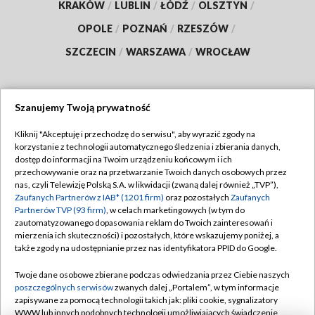
KRAKÓW
/
LUBLIN
/
ŁÓDŹ
/
OLSZTYN
/
OPOLE
/
POZNAŃ
/
RZESZÓW
/
SZCZECIN
/
WARSZAWA
/
WROCŁAW
Szanujemy Twoją prywatność
Dołącz do nas:
Kliknij "Akceptuję i przechodzę do serwisu", aby wyrazić zgody na
korzystanie z technologii automatycznego śledzenia i zbierania danych,
TVP
dostęp do informacji na Twoim urządzeniu końcowym i ich
Abonament TVP
przechowywanie oraz na przetwarzanie Twoich danych osobowych przez
Regulamin TVP
nas, czyli Telewizję Polską S.A. w likwidacji (zwaną dalej również „TVP”),
Emisja w TVP
Polityka prywatności
Zaufanych Partnerów z IAB* (1201 firm)
oraz pozostałych
Zaufanych
Partnerów TVP (93 firm)
, w celach marketingowych (w tym do
Centrum informacji TVP
Moje zgody
zautomatyzowanego dopasowania reklam do Twoich zainteresowań i
mierzenia ich skuteczności) i pozostałych, które wskazujemy poniżej, a
Naziemna Telewizja Cyfrowa
Pomoc
także zgody na udostępnianie przez nas identyfikatora PPID do Google.
Sklep TVP
Biuro reklamy
Twoje dane osobowe zbierane podczas odwiedzania przez Ciebie naszych
Rada Programowa
Kontakt
poszczególnych serwisów
zwanych dalej „Portalem”, w tym informacje
zapisywane za pomocą technologii takich jak: pliki cookie, sygnalizatory
System NOS
WWW lub innych podobnych technologii umożliwiających świadczenie