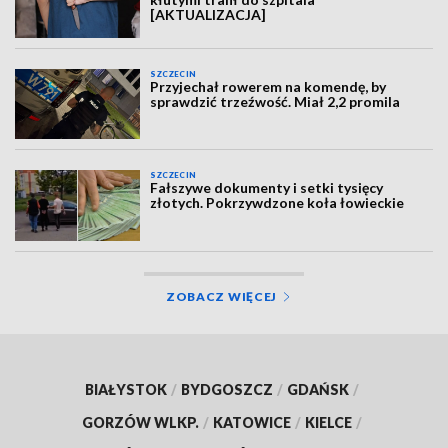
[AKTUALIZACJA]
SZCZECIN
Przyjechał rowerem na komendę, by
sprawdzić trzeźwość. Miał 2,2 promila
SZCZECIN
Fałszywe dokumenty i setki tysięcy
złotych. Pokrzywdzone koła łowieckie
ZOBACZ WIĘCEJ
BIAŁYSTOK
/
BYDGOSZCZ
/
GDAŃSK
/
GORZÓW WLKP.
/
KATOWICE
/
KIELCE
/