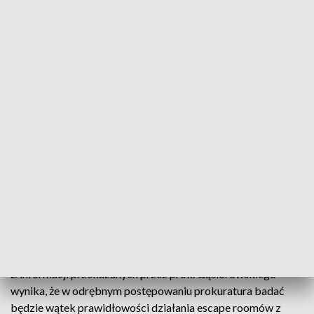
pytania. Wyjaśnienia składał Radosław D., który także nie
przyznał się do zarzucanych czynów. "Podał, że on chciał
uczynić wszystko, aby uratować pokrzywdzone. Prokurator
nie dał temu wiary. To, co twierdzi w wyjaśnieniach Radosław
D., nie zgadza się z zebranym materiałem dowodowym" -
informował prok. Gąsiorowski.
Całość materiału dowodowego liczy 40 tomów. W akcie
oskarżenia zawarty jest wniosek o przesłuchanie przez sąd
130 świadków. Oskarżeni w związku z pożarem w escape
roomie przed sądem będą odpowiadać z wolnej stopy.
Miłosz S. w areszcie przebywał od 7 stycznia 2019 r. do 10
listopada 2020 r. Ten środek zapobiegawczy był też
stosowany wobec Radosława D. od 19 października 2019 r.
przez rok.
Z informacji przekazanych przez prok. Gąsiorowskiego
wynika, że w odrębnym postępowaniu prokuratura badać
będzie wątek prawidłowości działania escape roomów z