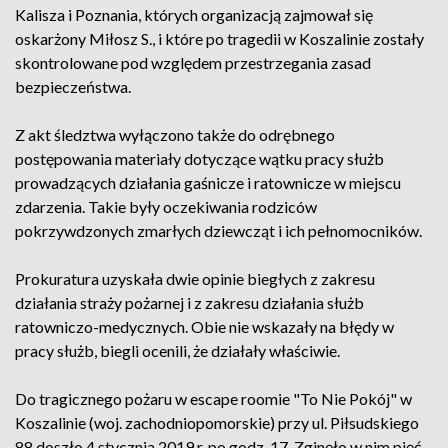
Kalisza i Poznania, których organizacją zajmował się
oskarżony Miłosz S., i które po tragedii w Koszalinie zostały
skontrolowane pod względem przestrzegania zasad
bezpieczeństwa.
Z akt śledztwa wyłączono także do odrębnego
postępowania materiały dotyczące wątku pracy służb
prowadzących działania gaśnicze i ratownicze w miejscu
zdarzenia. Takie były oczekiwania rodziców
pokrzywdzonych zmarłych dziewcząt i ich pełnomocników.
Prokuratura uzyskała dwie opinie biegłych z zakresu
działania straży pożarnej i z zakresu działania służb
ratowniczo-medycznych. Obie nie wskazały na błędy w
pracy służb, biegli ocenili, że działały właściwie.
Do tragicznego pożaru w escape roomie "To Nie Pokój" w
Koszalinie (woj. zachodniopomorskie) przy ul. Piłsudskiego
88 doszło 4 stycznia 2019 r. po godz. 17. Zginęło w nim pięć