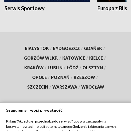
Serwis Sportowy
Europa z Blisk
BIAŁYSTOK
/
BYDGOSZCZ
/
GDAŃSK
/
GORZÓW WLKP.
/
KATOWICE
/
KIELCE
/
KRAKÓW
/
LUBLIN
/
ŁÓDŹ
/
OLSZTYN
/
OPOLE
/
POZNAŃ
/
RZESZÓW
/
SZCZECIN
/
WARSZAWA
/
WROCŁAW
Szanujemy Twoją prywatność
Dołącz do nas:
Kliknij "Akceptuję i przechodzę do serwisu", aby wyrazić zgody na
korzystanie z technologii automatycznego śledzenia i zbierania danych,
TVP