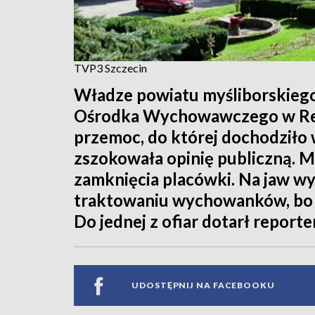
TVP3 Szczecin
Władze powiatu myśliborskieg
Ośrodka Wychowawczego w Reni
przemoc, do której dochodziło 
zszokowała opinię publiczną. M
zamknięcia placówki. Na jaw w
traktowaniu wychowanków, bo 
Do jednej z ofiar dotarł report
UDOSTĘPNIJ NA FACEBOOKU