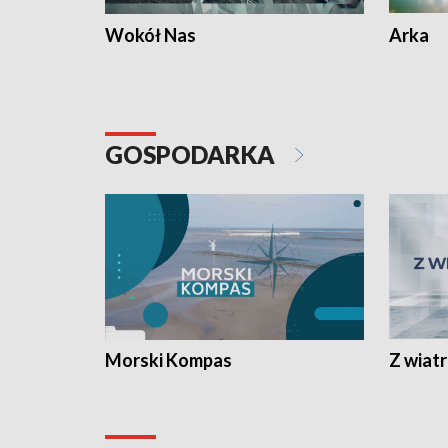
Wokół Nas
Arka
GOSPODARKA
Morski Kompas
Z wiat