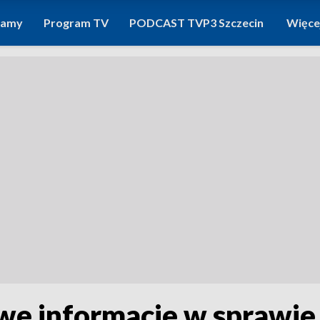
ramy
Program TV
PODCAST TVP3 Szczecin
Więce
we informacje w sprawi