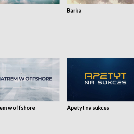
Barka
rem w offshore
Apetyt na sukces