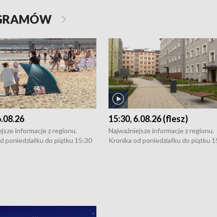
OGRAMÓW
6.08.26
15:30, 6.08.26 (flesz)
jsze informacje z regionu.
Najważniejsze informacje z regionu.
d poniedziałku do piątku 15:30
Kronika od poniedziałku do piątku 1
16:30 (+ rozmowa), 18:30, 21:30.
(flesz), 16:30 (+ rozmowa), 18:30, 21
y i święta 15:30 i 16:30
W weekendy i święta 15:30 i 16:30
8:30 i 21:30. Dziennikarze czekają
(flesz), 18:30 i 21:30. Dziennikarze c
a zgłoszenia: Szczecin - tel. 91-
na Państwa zgłoszenia: Szczecin - te
0, Koszalin - tel. 94-34-50-054,
4 8-10-400, Koszalin - tel. 94-34-50
ronika@tvp.pl.
e-mail: kronika@tvp.pl.