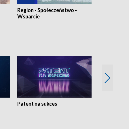
Region - Społeczeństwo -
Bez Barier
Wsparcie
Patent na sukces
Rolnictwo w 