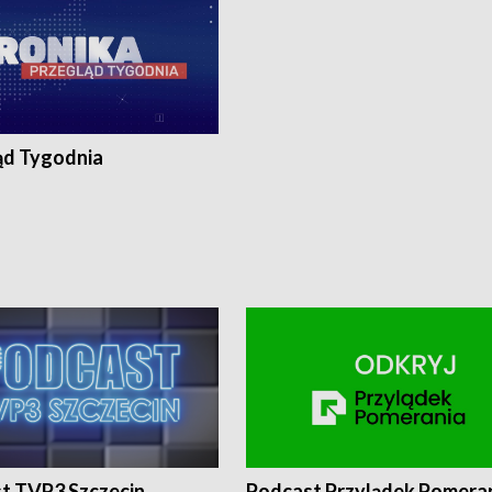
ąd Tygodnia
t TVP3 Szczecin
Podcast Przylądek Pomera