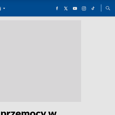
j
e przemocy w