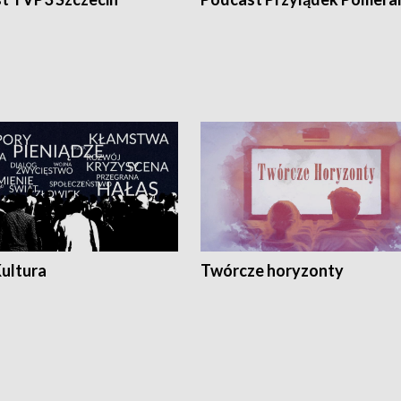
Kultura
Twórcze horyzonty