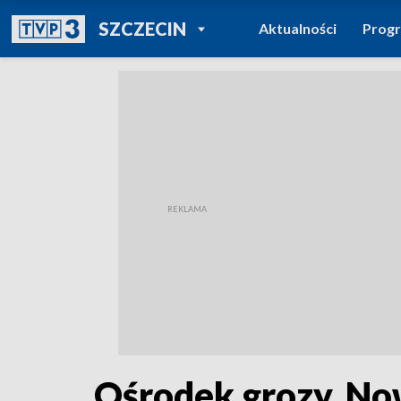
POWRÓT DO
SZCZECIN
Aktualności
Prog
TVP REGIONY
Ośrodek grozy. No