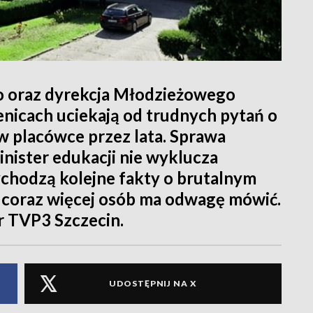
o oraz dyrekcja Młodzieżowego
cach uciekają od trudnych pytań o
w placówce przez lata. Sprawa
inister edukacji nie wyklucza
ychodzą kolejne fakty o brutalnym
coraz więcej osób ma odwagę mówić.
er TVP3 Szczecin.
UDOSTĘPNIJ NA X