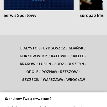
Serwis Sportowy
Europa z Blisk
BIAŁYSTOK
/
BYDGOSZCZ
/
GDAŃSK
/
GORZÓW WLKP.
/
KATOWICE
/
KIELCE
/
KRAKÓW
/
LUBLIN
/
ŁÓDŹ
/
OLSZTYN
/
OPOLE
/
POZNAŃ
/
RZESZÓW
/
SZCZECIN
/
WARSZAWA
/
WROCŁAW
Szanujemy Twoją prywatność
Dołącz do nas: