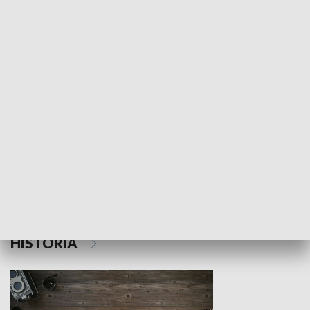
NAUKA I EDUKACJA
Z indeksem w ręku
Droga po suk
HISTORIA