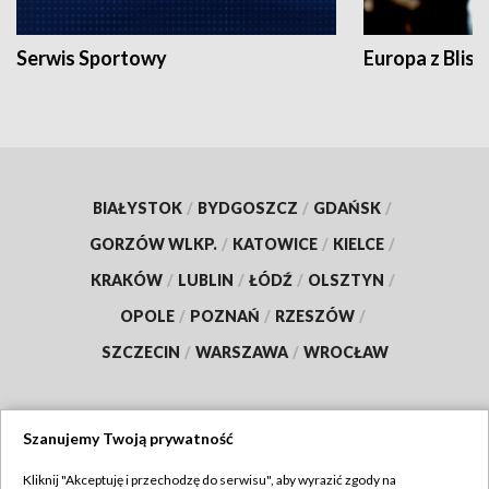
Serwis Sportowy
Europa z Blisk
BIAŁYSTOK
/
BYDGOSZCZ
/
GDAŃSK
/
GORZÓW WLKP.
/
KATOWICE
/
KIELCE
/
KRAKÓW
/
LUBLIN
/
ŁÓDŹ
/
OLSZTYN
/
OPOLE
/
POZNAŃ
/
RZESZÓW
/
SZCZECIN
/
WARSZAWA
/
WROCŁAW
Szanujemy Twoją prywatność
Dołącz do nas:
Kliknij "Akceptuję i przechodzę do serwisu", aby wyrazić zgody na