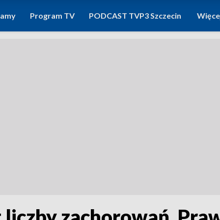
ramy
Program TV
PODCAST TVP3 Szczecin
Więce
liczby zachorowań. Praw