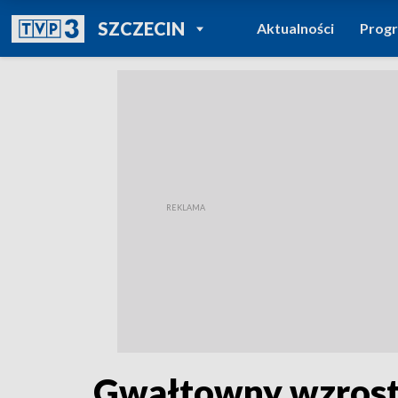
POWRÓT DO
SZCZECIN
Aktualności
Prog
TVP REGIONY
Gwałtowny wzrost 