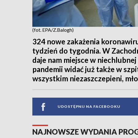
(fot. EPA/Z.Balogh)
324 nowe zakażenia koronawir
tydzień do tygodnia. W Zacho
daje nam miejsce w niechlubnej
pandemii widać już także w szpi
wszystkim niezaszczepieni, młod
UDOSTĘPNIJ NA FACEBOOKU
NAJNOWSZE WYDANIA PR