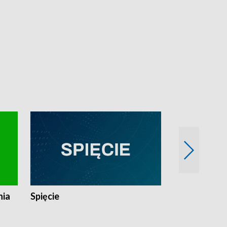
nia
Spięcie
Niedziałkow