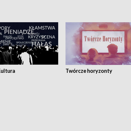
Kultura
Twórcze horyzonty