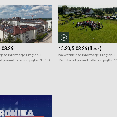
5.08.26
15:30, 5.08.26 (flesz)
jsze informacje z regionu.
Najważniejsze informacje z regionu.
d poniedziałku do piątku 15:30
Kronika od poniedziałku do piątku 1
16:30 (+ rozmowa), 18:30, 21:30.
(flesz), 16:30 (+ rozmowa), 18:30, 21
y i święta 15:30 i 16:30
W weekendy i święta 15:30 i 16:30
8:30 i 21:30. Dziennikarze czekają
(flesz), 18:30 i 21:30. Dziennikarze c
a zgłoszenia: Szczecin - tel. 91-
na Państwa zgłoszenia: Szczecin - te
0, Koszalin - tel. 94-34-50-054,
4 8-10-400, Koszalin - tel. 94-34-50
ronika@tvp.pl.
e-mail: kronika@tvp.pl.