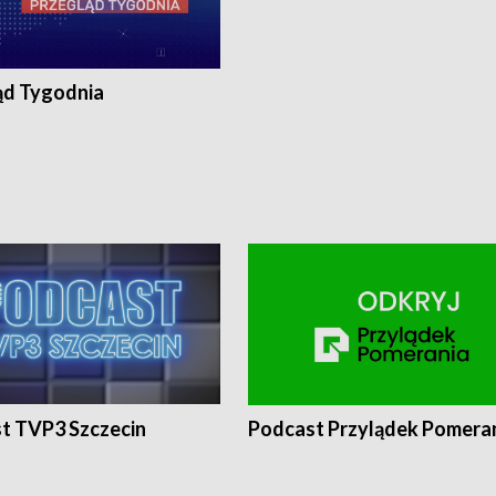
ąd Tygodnia
t TVP3 Szczecin
Podcast Przylądek Pomera