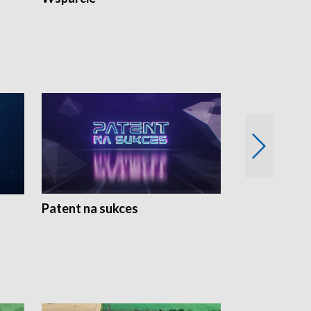
Patent na sukces
Rolnictwo w 