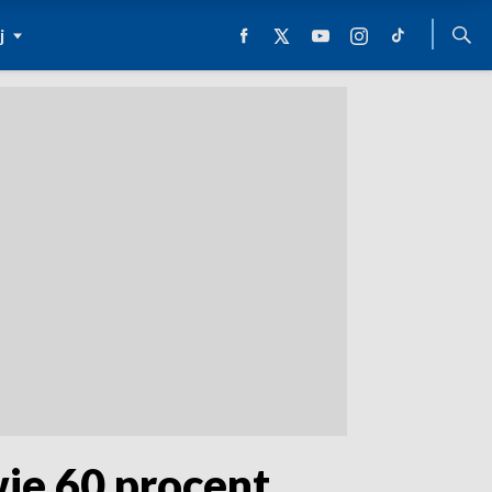
j
ie 60 procent