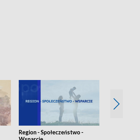
Region - Społeczeństwo -
Bez Barier
Wsparcie