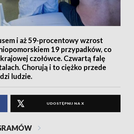
usem i aż 59-procentowy wzrost
dniopomorskiem 19 przypadków, co
 krajowej czołówce. Czwartą falę
talach. Chorują i to ciężko przede
zi ludzie.
UDOSTĘPNIJ NA X
OGRAMÓW