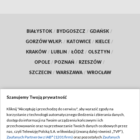
BIAŁYSTOK
/
BYDGOSZCZ
/
GDAŃSK
/
GORZÓW WLKP.
/
KATOWICE
/
KIELCE
/
KRAKÓW
/
LUBLIN
/
ŁÓDŹ
/
OLSZTYN
/
OPOLE
/
POZNAŃ
/
RZESZÓW
/
SZCZECIN
/
WARSZAWA
/
WROCŁAW
Szanujemy Twoją prywatność
Dołącz do nas:
Kliknij "Akceptuję i przechodzę do serwisu", aby wyrazić zgody na
korzystanie z technologii automatycznego śledzenia i zbierania danych,
TVP
dostęp do informacji na Twoim urządzeniu końcowym i ich
Abonament TVP
przechowywanie oraz na przetwarzanie Twoich danych osobowych przez
Regulamin TVP
nas, czyli Telewizję Polską S.A. w likwidacji (zwaną dalej również „TVP”),
Emisja w TVP
Polityka prywatności
Zaufanych Partnerów z IAB* (1201 firm)
oraz pozostałych
Zaufanych