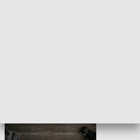
Z indeksem w ręku
Droga po suk
HISTORIA