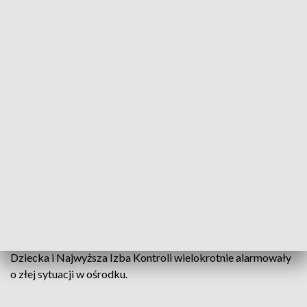
kilkadziesiąt. Mieszkańcy wsi o terrorze w placówce wiedzą
od lat.– Bici byli kablami i tak bili chłopaka, że po prostu
krew się lała. Widziałam to na własne oczy – mówi jedna z
mieszkanek wsi.
O przemocy mówią też specjaliści, którzy przyjeżdżali do
ośrodka prowadzić zajęcia terapeutyczne. To im zaczęli
zwierzać się wychowankowie. – Terapeuci otrzymywali
często konkretne informacje, że dochodziło do różnych
aktów przemocy, stąd ze strony instytutu powiadomienia do
odpowiednich służb – powiedział Mateusz Czerwczak,
psycholog z Instytutu Zdrowia Psychicznego „Para Familia”.
Przez wiele lat w placówce przeprowadzono dziesiątki
kontroli. Zarówno Kuratorium Oświaty, Rzecznik Praw
Dziecka i Najwyższa Izba Kontroli wielokrotnie alarmowały
o złej sytuacji w ośrodku.