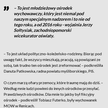
– To jest młodzieżowy ośrodek
wychowawczy, który jest niemal pod
naszym specjalnym nadzorem i to nie od
tego roku, a od 2016 roku - wyjaśnia Jerzy
Sołtysiak, zachodniopomorski
wicekurator oświaty.
– To jest układ polityczno-koleżeńsko-rodzinny. Biorąc pod
uwagę fakt, że wszyscy mieszkają, pracują, są powiązani ze
sobą, tak trudno ten ośrodek jest zreformować – podkreśliła
Danuta Patkowska, radna powiatu myśliborskiego, PiS.
O czym marzą ofiary przemocy, które traumę mają do dziś. –
Według mnie ludzi powinni do innych ośrodków przesyłać.
Prawdziwych ośrodków. Dla mnie to jakby był fikcyjny
ośrodek – podkreślił Tobiasz Futerko, były wychowanek
MOW w Renicach.