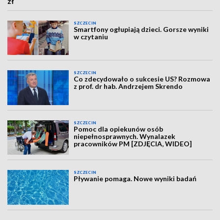
zł
SZCZECIN
Smartfony ogłupiają dzieci. Gorsze wyniki
w czytaniu
SZCZECIN
Co zdecydowało o sukcesie US? Rozmowa
z prof. dr hab. Andrzejem Skrendo
SZCZECIN
Pomoc dla opiekunów osób
niepełnosprawnych. Wynalazek
pracowników PM [ZDJĘCIA, WIDEO]
SZCZECIN
Pływanie pomaga. Nowe wyniki badań