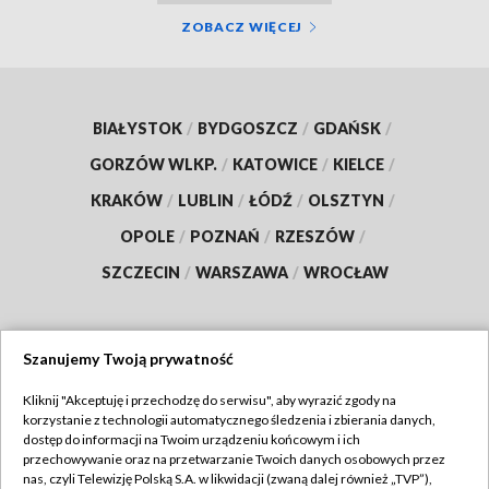
ZOBACZ WIĘCEJ
BIAŁYSTOK
/
BYDGOSZCZ
/
GDAŃSK
/
GORZÓW WLKP.
/
KATOWICE
/
KIELCE
/
KRAKÓW
/
LUBLIN
/
ŁÓDŹ
/
OLSZTYN
/
OPOLE
/
POZNAŃ
/
RZESZÓW
/
SZCZECIN
/
WARSZAWA
/
WROCŁAW
Szanujemy Twoją prywatność
Dołącz do nas:
Kliknij "Akceptuję i przechodzę do serwisu", aby wyrazić zgody na
korzystanie z technologii automatycznego śledzenia i zbierania danych,
TVP
dostęp do informacji na Twoim urządzeniu końcowym i ich
Abonament TVP
przechowywanie oraz na przetwarzanie Twoich danych osobowych przez
Regulamin TVP
nas, czyli Telewizję Polską S.A. w likwidacji (zwaną dalej również „TVP”),