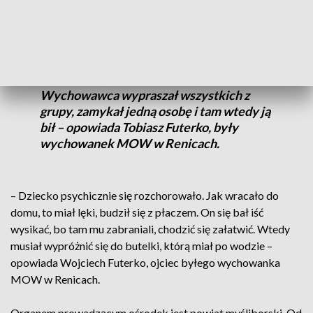
- Bili kijami, tzw. „Lolki” sobie robili,
łańcuszki metalowe, pęki kluczy i
pięściami, rękami zdarzało się.
Wychowawca wypraszał wszystkich z
grupy, zamykał jedną osobę i tam wtedy ją
bił – opowiada Tobiasz Futerko, były
wychowanek MOW w Renicach.
– Dziecko psychicznie się rozchorowało. Jak wracało do
domu, to miał lęki, budził się z płaczem. On się bał iść
wysikać, bo tam mu zabraniali, chodzić się załatwić. Wtedy
musiał wypróżnić się do butelki, którą miał po wodzie –
opowiada Wojciech Futerko, ojciec byłego wychowanka
MOW w Renicach.
Organem prowadzącym ośrodek jest powiat myśliborski. Od