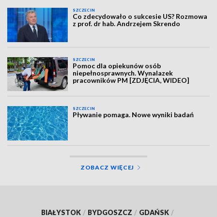
SZCZECIN
Co zdecydowało o sukcesie US? Rozmowa
z prof. dr hab. Andrzejem Skrendo
SZCZECIN
Pomoc dla opiekunów osób
niepełnosprawnych. Wynalazek
pracowników PM [ZDJĘCIA, WIDEO]
SZCZECIN
Pływanie pomaga. Nowe wyniki badań
ZOBACZ WIĘCEJ
BIAŁYSTOK
/
BYDGOSZCZ
/
GDAŃSK
/