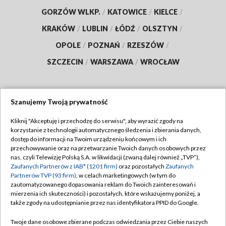
GORZÓW WLKP.
/
KATOWICE
/
KIELCE
/
KRAKÓW
/
LUBLIN
/
ŁÓDŹ
/
OLSZTYN
/
OPOLE
/
POZNAŃ
/
RZESZÓW
/
SZCZECIN
/
WARSZAWA
/
WROCŁAW
Szanujemy Twoją prywatność
Dołącz do nas:
Kliknij "Akceptuję i przechodzę do serwisu", aby wyrazić zgody na
korzystanie z technologii automatycznego śledzenia i zbierania danych,
TVP
dostęp do informacji na Twoim urządzeniu końcowym i ich
Abonament TVP
przechowywanie oraz na przetwarzanie Twoich danych osobowych przez
Regulamin TVP
nas, czyli Telewizję Polską S.A. w likwidacji (zwaną dalej również „TVP”),
Emisja w TVP
Polityka prywatności
Zaufanych Partnerów z IAB* (1201 firm)
oraz pozostałych
Zaufanych
Partnerów TVP (93 firm)
, w celach marketingowych (w tym do
Centrum informacji TVP
Moje zgody
zautomatyzowanego dopasowania reklam do Twoich zainteresowań i
mierzenia ich skuteczności) i pozostałych, które wskazujemy poniżej, a
Naziemna Telewizja Cyfrowa
Pomoc
także zgody na udostępnianie przez nas identyfikatora PPID do Google.
Sklep TVP
Biuro reklamy
Twoje dane osobowe zbierane podczas odwiedzania przez Ciebie naszych