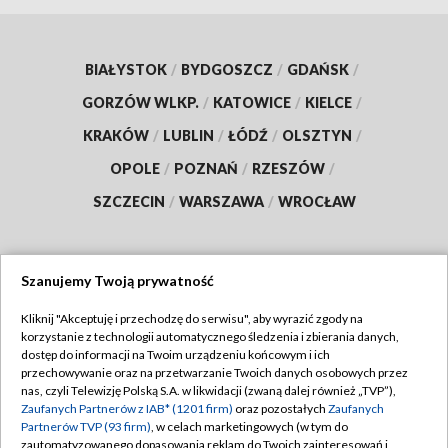
BIAŁYSTOK
/
BYDGOSZCZ
/
GDAŃSK
/
GORZÓW WLKP.
/
KATOWICE
/
KIELCE
/
KRAKÓW
/
LUBLIN
/
ŁÓDŹ
/
OLSZTYN
/
OPOLE
/
POZNAŃ
/
RZESZÓW
/
SZCZECIN
/
WARSZAWA
/
WROCŁAW
Szanujemy Twoją prywatność
Dołącz do nas:
Kliknij "Akceptuję i przechodzę do serwisu", aby wyrazić zgody na
korzystanie z technologii automatycznego śledzenia i zbierania danych,
TVP
dostęp do informacji na Twoim urządzeniu końcowym i ich
Abonament TVP
przechowywanie oraz na przetwarzanie Twoich danych osobowych przez
Regulamin TVP
nas, czyli Telewizję Polską S.A. w likwidacji (zwaną dalej również „TVP”),
Emisja w TVP
Polityka prywatności
Zaufanych Partnerów z IAB* (1201 firm)
oraz pozostałych
Zaufanych
Partnerów TVP (93 firm)
, w celach marketingowych (w tym do
Centrum informacji TVP
Moje zgody
zautomatyzowanego dopasowania reklam do Twoich zainteresowań i