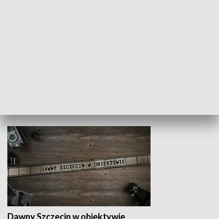
Z indeksem w ręku
Droga po suk
HISTORIA
Dawny Szczecin w obiektywie