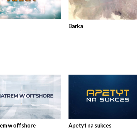
Barka
rem w offshore
Apetyt na sukces