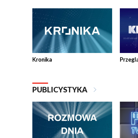
e-mail: kronika@tvp.pl.
e-mail: k
Kronika
Przegl
PUBLICYSTYKA