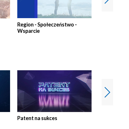
Region - Społeczeństwo -
Bez Barier
Wsparcie
Patent na sukces
Rolnictwo w 