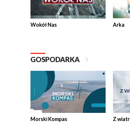
Wokół Nas
Arka
GOSPODARKA
Morski Kompas
Z wiat