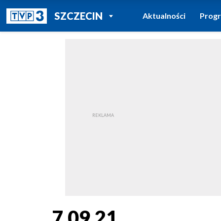
POWRÓT DO
SZCZECIN
Aktualności
Prog
TVP REGIONY
7.09.21