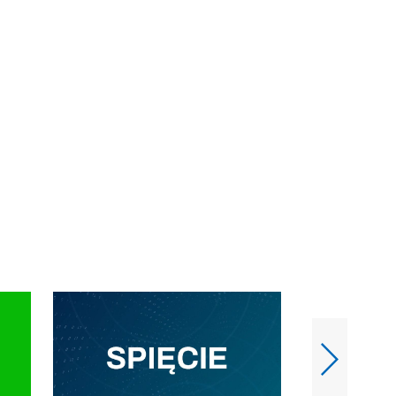
e-mail: kronika@tvp.pl.
e-mail: kronika@t