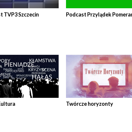
t TVP3 Szczecin
Podcast Przylądek Pomera
Kultura
Twórcze horyzonty