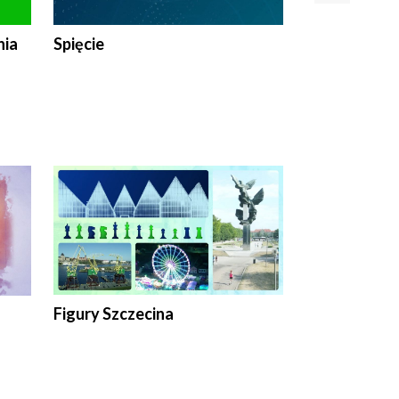
nia
Spięcie
Niedziałkow
Figury Szczecina