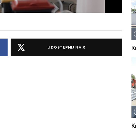
K
UDOSTĘPNIJ NA X
K