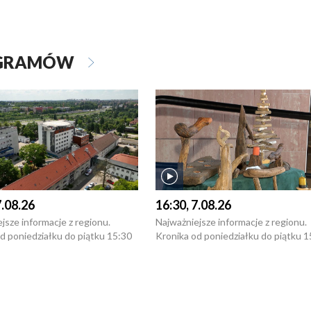
OGRAMÓW
7.08.26
16:30, 7.08.26
jsze informacje z regionu.
Najważniejsze informacje z regionu.
d poniedziałku do piątku 15:30
Kronika od poniedziałku do piątku 1
16:30 (+ rozmowa), 18:30, 21:30.
(flesz), 16:30 (+ rozmowa), 18:30, 21
y i święta 15:30 i 16:30
W weekendy i święta 15:30 i 16:30
8:30 i 21:30. Dziennikarze czekają
(flesz), 18:30 i 21:30. Dziennikarze c
a zgłoszenia: Szczecin - tel. 91-
na Państwa zgłoszenia: Szczecin - te
0, Koszalin - tel. 94-34-50-054,
4 8-10-400, Koszalin - tel. 94-34-50