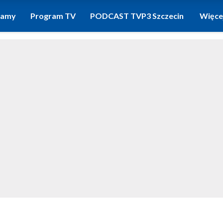
ramy
Program TV
PODCAST TVP3 Szczecin
Więce