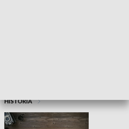
NAUKA I EDUKACJA
Z indeksem w ręku
Droga po suk
HISTORIA