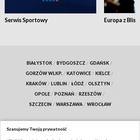
Serwis Sportowy
Europa z Blisk
BIAŁYSTOK
/
BYDGOSZCZ
/
GDAŃSK
/
GORZÓW WLKP.
/
KATOWICE
/
KIELCE
/
KRAKÓW
/
LUBLIN
/
ŁÓDŹ
/
OLSZTYN
/
OPOLE
/
POZNAŃ
/
RZESZÓW
/
SZCZECIN
/
WARSZAWA
/
WROCŁAW
Szanujemy Twoją prywatność
Dołącz do nas: