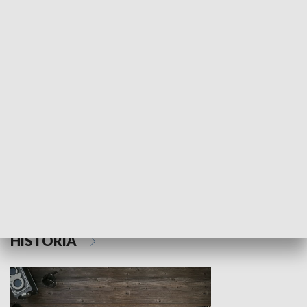
NAUKA I EDUKACJA
Z indeksem w ręku
Droga po suk
HISTORIA