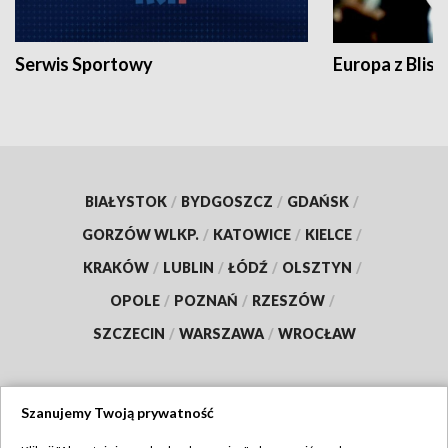
Serwis Sportowy
Europa z Blisk
BIAŁYSTOK
/
BYDGOSZCZ
/
GDAŃSK
/
GORZÓW WLKP.
/
KATOWICE
/
KIELCE
/
KRAKÓW
/
LUBLIN
/
ŁÓDŹ
/
OLSZTYN
/
OPOLE
/
POZNAŃ
/
RZESZÓW
/
SZCZECIN
/
WARSZAWA
/
WROCŁAW
Szanujemy Twoją prywatność
Dołącz do nas: