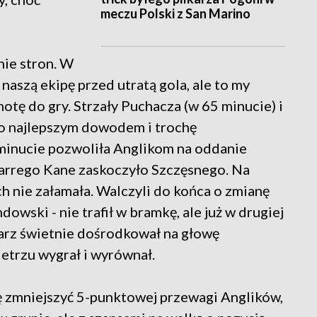
meczu Polski z San Marino
ie stron. W
naszą ekipę przed utratą gola, ale to my
otę do gry. Strzały Puchacza (w 65 minucie) i
o najlepszym dowodem i trochę
minucie pozwoliła Anglikom na oddanie
Harrego Kane zaskoczyło Szczęsnego. Na
ch nie załamała. Walczyli do końca o zmianę
wski - nie trafił w bramkę, ale już w drugiej
karz świetnie dośrodkował na głowę
etrzu wygrał i wyrównał.
ię zmniejszyć 5-punktowej przewagi Anglików,