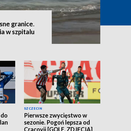
sne granice.
a w szpitalu
SZCZECIN
 do
Pierwsze zwycięstwo w
lan
sezonie. Pogoń lepsza od
Cracovii [GOLE, ZDJĘCIA]