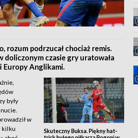
, rozum podrzucał chociaż remis.
 w doliczonym czasie gry uratowała
i Europy Anglikami.
żnie,
łędów
zy były
nucie.
eprowadził w
 kilku
Skuteczny Buksa. Piękny hat-
trick byłego piłkarza Pogoni w
y, choć