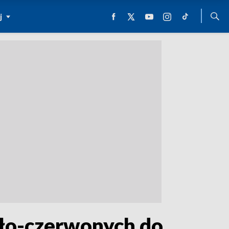
j
ało-czerwonych do