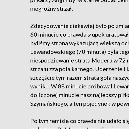
niegroźny strzał.
Zdecydowanie ciekawiej było po zmian
60 minucie co prawda słupek uratował 
byliśmy stroną wykazującą większą och
Lewandowskiego (70 minuta) była teg
niespodziewanie strata Modera w 72 
strzału zza pola karnego. Uderzenie 
szczęście tym razem strata gola naszy
wyniku. W 88 minucie próbował Lewando
doliczonej minucie nasz najlepszy pił
Szymańskiego, a ten pojedynek w powi
Po tym remisie co prawda nie udało s