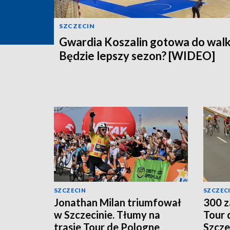
SZCZECIN
Gwardia Koszalin gotowa do walk
Będzie lepszy sezon? [WIDEO]
SZCZECIN
SZCZEC
Jonathan Milan triumfował
300 z
w Szczecinie. Tłumy na
Tour 
trasie Tour de Pologne
Szcze