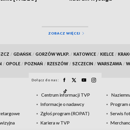
ZOBACZ WIĘCEJ
SZCZ
/
GDAŃSK
/
GORZÓW WLKP.
/
KATOWICE
/
KIELCE
/
KRA
N
/
OPOLE
/
POZNAŃ
/
RZESZÓW
/
SZCZECIN
/
WARSZAWA
/
W
Dołącz do nas:
Centrum informacji TVP
Naziemna
Informacje o nadawcy
Program d
zetargowe
Zgłoś program (ROPAT)
Serwis fo
wizyjna
Kariera w TVP
Merchandi