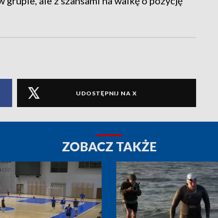
w grupie, ale z szansami na walkę o pozycję
UDOSTĘPNIJ NA X
ZOBACZ TAKŻE