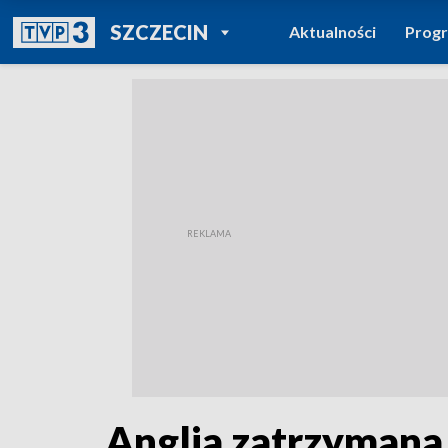
POWRÓT DO
SZCZECIN
Aktualności
Prog
TVP REGIONY
Anglia zatrzymana