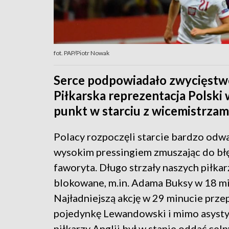
fot. PAP/Piotr Nowak
Serce podpowiadało zwycięstwo
Piłkarska reprezentacja Polski
punkt w starciu z wicemistrzam
Polacy rozpoczęli starcie bardzo odwa
wysokim pressingiem zmuszając do b
faworyta. Długo strzały naszych piłkar
blokowane, m.in. Adama Buksy w 18 mi
Najładniejszą akcję w 29 minucie prz
pojedynkę Lewandowski i mimo asysty
piłkarzy Anglii był w stanie oddać celn