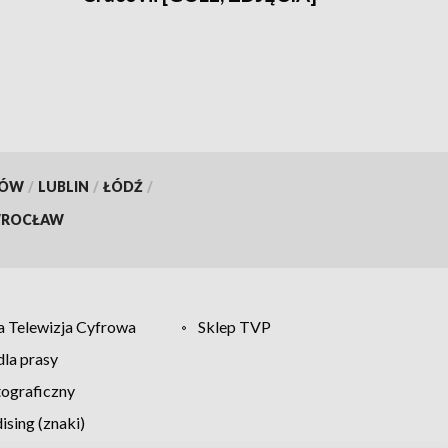
KÓW
/
LUBLIN
/
ŁÓDŹ
/
ROCŁAW
 Telewizja Cyfrowa
Sklep TVP
la prasy
tograficzny
sing (znaki)