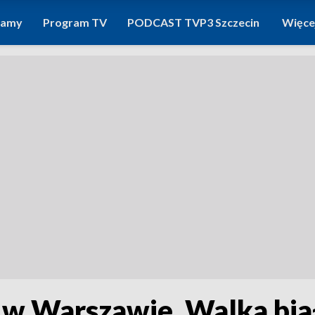
ramy
Program TV
PODCAST TVP3 Szczecin
Więce
 w Warszawie. Walka bi