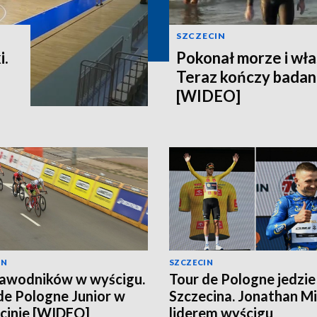
SZCZECIN
i.
Pokonał morze i wła
Teraz kończy badani
[WIDEO]
IN
SZCZECIN
awodników w wyścigu.
Tour de Pologne jedzie
de Pologne Junior w
Szczecina. Jonathan Mi
cinie [WIDEO]
liderem wyścigu