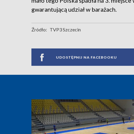
mało tego Polska spadła na 3. miejsce 
gwarantującą udział w barażach.
Źródło:
TVP3 Szczecin
UDOSTĘPNIJ NA FACEBOOKU