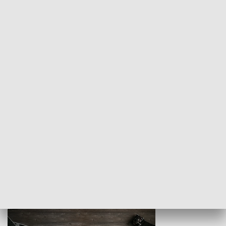
Z indeksem w ręku
Droga po suk
HISTORIA