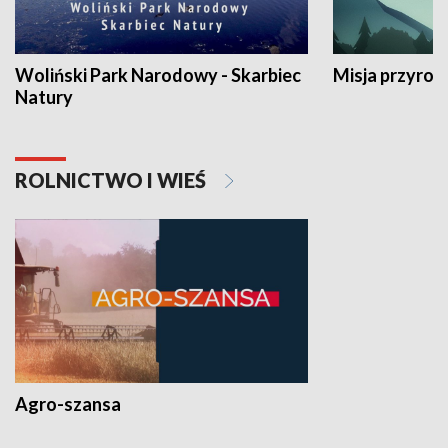
Woliński Park Narodowy - Skarbiec
Misja przyrod
Natury
ROLNICTWO I WIEŚ
Agro-szansa