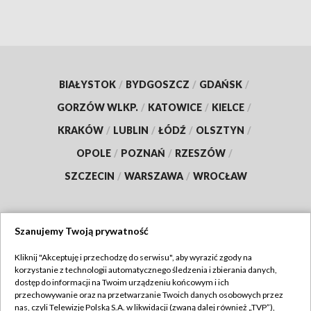
BIAŁYSTOK
/
BYDGOSZCZ
/
GDAŃSK
/
GORZÓW WLKP.
/
KATOWICE
/
KIELCE
/
KRAKÓW
/
LUBLIN
/
ŁÓDŹ
/
OLSZTYN
/
OPOLE
/
POZNAŃ
/
RZESZÓW
/
SZCZECIN
/
WARSZAWA
/
WROCŁAW
Szanujemy Twoją prywatność
Dołącz do nas:
Kliknij "Akceptuję i przechodzę do serwisu", aby wyrazić zgody na
korzystanie z technologii automatycznego śledzenia i zbierania danych,
TVP
dostęp do informacji na Twoim urządzeniu końcowym i ich
Abonament TVP
przechowywanie oraz na przetwarzanie Twoich danych osobowych przez
Regulamin TVP
nas, czyli Telewizję Polską S.A. w likwidacji (zwaną dalej również „TVP”),