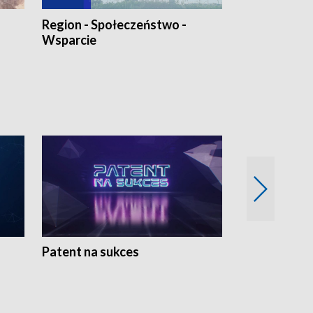
Region - Społeczeństwo -
Bez Barier
Wsparcie
Patent na sukces
Rolnictwo w 