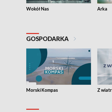
Wokół Nas
Arka
GOSPODARKA
Morski Kompas
Z wiat