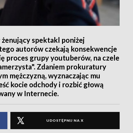
 żenujący spektakl poniżej
 tego autorów czekają konsekwencje
ię proces grupy youtuberów, na czele
amerzysta". Zdaniem prokuratury
nym mężczyzną, wyznaczając mu
jeść kocie odchody i rozbić głową
wany w Internecie.
UDOSTĘPNIJ NA X