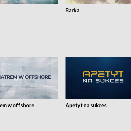
Barka
rem w offshore
Apetyt na sukces