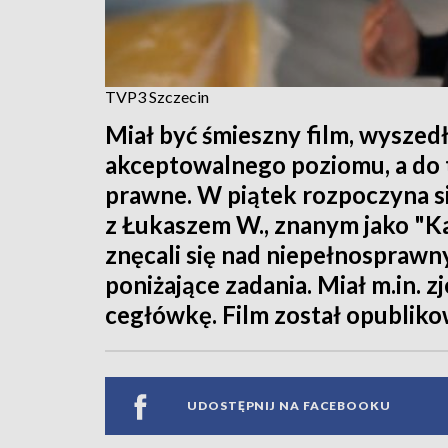
TVP3 Szczecin
Miał być śmieszny film, wyszedł
akceptowalnego poziomu, a do
prawne. W piątek rozpoczyna s
z Łukaszem W., znanym jako "K
znęcali się nad niepełnospraw
poniżające zadania. Miał m.in. z
cegłówkę. Film został opubliko
UDOSTĘPNIJ NA FACEBOOKU