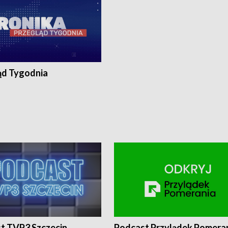
ąd Tygodnia
t TVP3 Szczecin
Podcast Przylądek Pomera