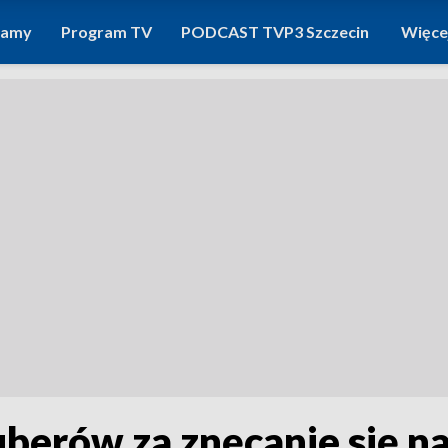
ramy
Program TV
PODCAST TVP3 Szczecin
Więce
berów za znęcanie się n