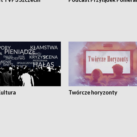
Kultura
Twórcze horyzonty