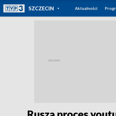
POWRÓT DO
SZCZECIN
Aktualności
Prog
TVP REGIONY
Rusza proces youtu