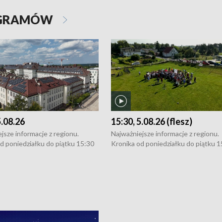
OGRAMÓW
5.08.26
15:30, 5.08.26 (flesz)
jsze informacje z regionu.
Najważniejsze informacje z regionu.
d poniedziałku do piątku 15:30
Kronika od poniedziałku do piątku 1
16:30 (+ rozmowa), 18:30, 21:30.
(flesz), 16:30 (+ rozmowa), 18:30, 21
y i święta 15:30 i 16:30
W weekendy i święta 15:30 i 16:30
8:30 i 21:30. Dziennikarze czekają
(flesz), 18:30 i 21:30. Dziennikarze c
a zgłoszenia: Szczecin - tel. 91-
na Państwa zgłoszenia: Szczecin - te
0, Koszalin - tel. 94-34-50-054,
4 8-10-400, Koszalin - tel. 94-34-50
ronika@tvp.pl.
e-mail: kronika@tvp.pl.