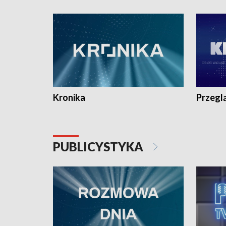
e-mail: kronika@tvp.pl.
e-mail: k
Kronika
Przegl
PUBLICYSTYKA