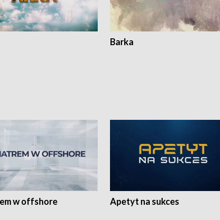
Barka
rem w offshore
Apetyt na sukces