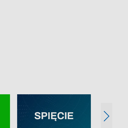
e-mail: kronika@tvp.pl.
e-mail: kronika@t