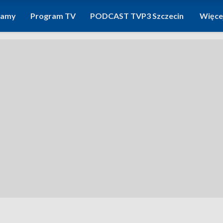
ramy
Program TV
PODCAST TVP3 Szczecin
Więce