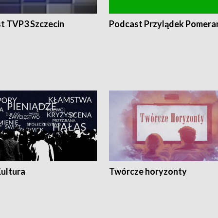
t TVP3 Szczecin
Podcast Przylądek Pomera
Kultura
Twórcze horyzonty