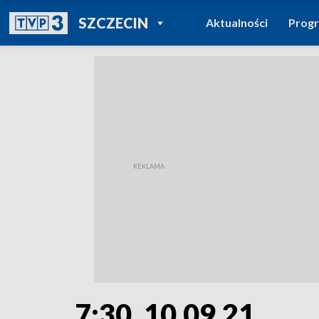
POWRÓT DO
SZCZECIN
Aktualności
Prog
TVP REGIONY
7:30, 10.09.21