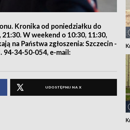
ionu. Kronika od poniedziałku do
0, 21:30. W weekend o 10:30, 11:30,
kają na Państwa zgłoszenia: Szczecin -
K
l. 94-34-50-054, e-mail:
UDOSTĘPNIJ NA X
K