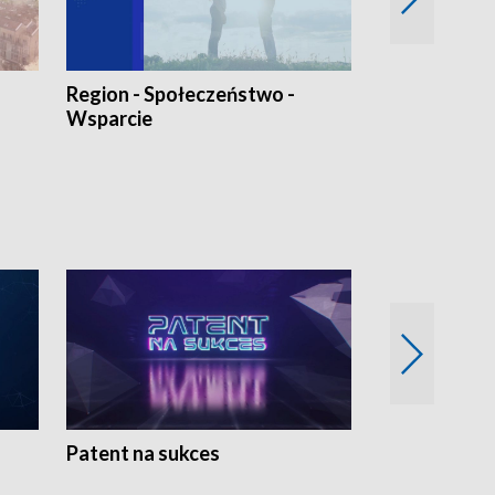
Region - Społeczeństwo -
Bez Barier
Wsparcie
Patent na sukces
Rolnictwo w 