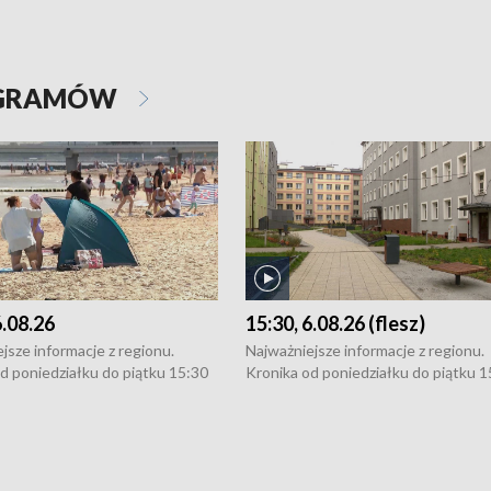
OGRAMÓW
6.08.26
15:30, 6.08.26 (flesz)
jsze informacje z regionu.
Najważniejsze informacje z regionu.
d poniedziałku do piątku 15:30
Kronika od poniedziałku do piątku 1
16:30 (+ rozmowa), 18:30, 21:30.
(flesz), 16:30 (+ rozmowa), 18:30, 21
y i święta 15:30 i 16:30
W weekendy i święta 15:30 i 16:30
8:30 i 21:30. Dziennikarze czekają
(flesz), 18:30 i 21:30. Dziennikarze c
a zgłoszenia: Szczecin - tel. 91-
na Państwa zgłoszenia: Szczecin - te
0, Koszalin - tel. 94-34-50-054,
4 8-10-400, Koszalin - tel. 94-34-50