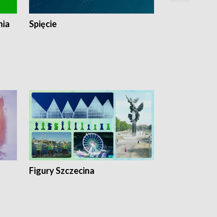
nia
Spięcie
Niedziałkow
Figury Szczecina