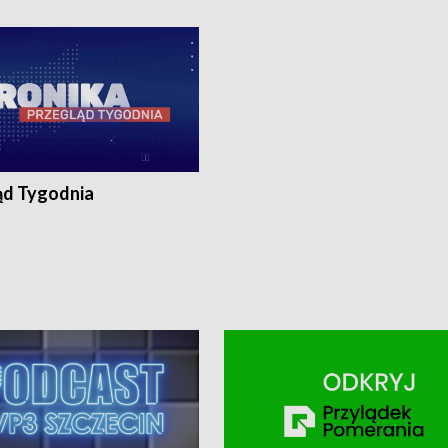
ronika@tvp.pl.
e-mail: kronika@tvp.pl.
ąd Tygodnia