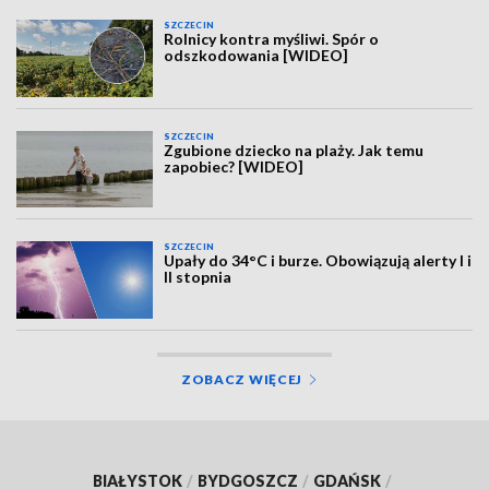
SZCZECIN
Rolnicy kontra myśliwi. Spór o
odszkodowania [WIDEO]
SZCZECIN
Zgubione dziecko na plaży. Jak temu
zapobiec? [WIDEO]
SZCZECIN
Upały do 34°C i burze. Obowiązują alerty I i
II stopnia
ZOBACZ WIĘCEJ
BIAŁYSTOK
/
BYDGOSZCZ
/
GDAŃSK
/