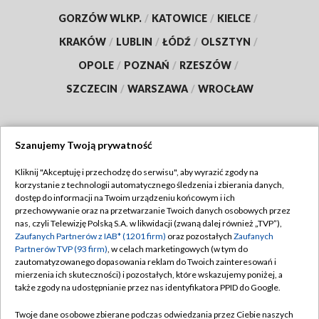
GORZÓW WLKP.
/
KATOWICE
/
KIELCE
/
KRAKÓW
/
LUBLIN
/
ŁÓDŹ
/
OLSZTYN
/
OPOLE
/
POZNAŃ
/
RZESZÓW
/
SZCZECIN
/
WARSZAWA
/
WROCŁAW
Szanujemy Twoją prywatność
Dołącz do nas:
Kliknij "Akceptuję i przechodzę do serwisu", aby wyrazić zgody na
korzystanie z technologii automatycznego śledzenia i zbierania danych,
TVP
dostęp do informacji na Twoim urządzeniu końcowym i ich
Abonament TVP
przechowywanie oraz na przetwarzanie Twoich danych osobowych przez
Regulamin TVP
nas, czyli Telewizję Polską S.A. w likwidacji (zwaną dalej również „TVP”),
Emisja w TVP
Polityka prywatności
Zaufanych Partnerów z IAB* (1201 firm)
oraz pozostałych
Zaufanych
Partnerów TVP (93 firm)
, w celach marketingowych (w tym do
Centrum informacji TVP
Moje zgody
zautomatyzowanego dopasowania reklam do Twoich zainteresowań i
mierzenia ich skuteczności) i pozostałych, które wskazujemy poniżej, a
Naziemna Telewizja Cyfrowa
Pomoc
także zgody na udostępnianie przez nas identyfikatora PPID do Google.
Sklep TVP
Biuro reklamy
Twoje dane osobowe zbierane podczas odwiedzania przez Ciebie naszych