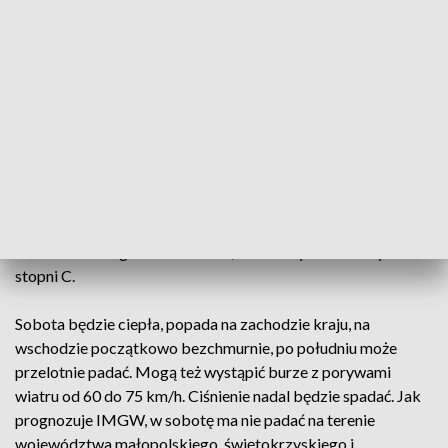
przelotne opady deszczu. Na krańcach zachodnich
wieczorem możliwe nawet burze, podczas których wiatr w
porywach osiągnie prędkość nawet do około 60 - 70 km/h.
Ciśnienie będzie spadać.
Najcieplej będzie na zachodzie kraju, tam 25-27 st., a
miejscami nawet 28 stopni Celsjusza. Najchłodniej na
wschodzie od 23 st. do maksymalnie 26 st. C. Rześko będzie
też w rejonach podgórskich - około 22 stopni, wysoko w
Beskidach od 15 do 18 st. C, na szczytach Bieszczadów i
Beskidu Niskiego od 9 do 11 st., a na szczytach Tatr tylko 11
stopni C.
Sobota będzie ciepła, popada na zachodzie kraju, na
wschodzie początkowo bezchmurnie, po południu może
przelotnie padać. Mogą też wystąpić burze z porywami
wiatru od 60 do 75 km/h. Ciśnienie nadal będzie spadać. Jak
prognozuje IMGW, w sobotę ma nie padać na terenie
województwa małopolskiego, świętokrzyskiego i