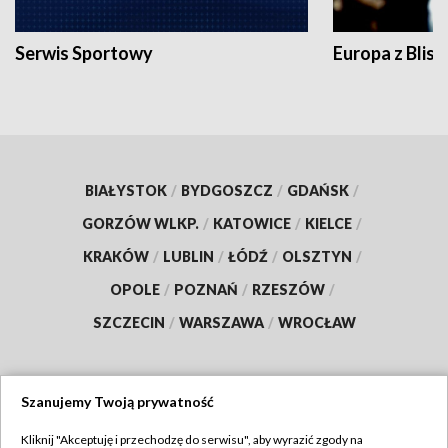
Serwis Sportowy
Europa z Blisk
BIAŁYSTOK
/
BYDGOSZCZ
/
GDAŃSK
/
GORZÓW WLKP.
/
KATOWICE
/
KIELCE
/
KRAKÓW
/
LUBLIN
/
ŁÓDŹ
/
OLSZTYN
/
OPOLE
/
POZNAŃ
/
RZESZÓW
/
SZCZECIN
/
WARSZAWA
/
WROCŁAW
Szanujemy Twoją prywatność
Dołącz do nas:
Kliknij "Akceptuję i przechodzę do serwisu", aby wyrazić zgody na