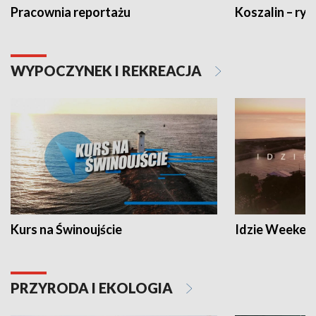
Pracownia reportażu
Koszalin – ryt
WYPOCZYNEK I REKREACJA
Kurs na Świnoujście
Idzie Weeken
PRZYRODA I EKOLOGIA