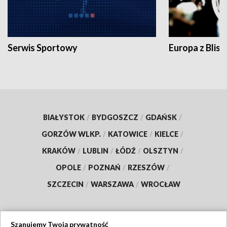
Serwis Sportowy
Europa z Blisk
BIAŁYSTOK
/
BYDGOSZCZ
/
GDAŃSK
/
GORZÓW WLKP.
/
KATOWICE
/
KIELCE
/
KRAKÓW
/
LUBLIN
/
ŁÓDŹ
/
OLSZTYN
/
OPOLE
/
POZNAŃ
/
RZESZÓW
/
SZCZECIN
/
WARSZAWA
/
WROCŁAW
Szanujemy Twoją prywatność