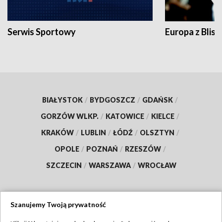
Serwis Sportowy
Europa z Blisk
BIAŁYSTOK
/
BYDGOSZCZ
/
GDAŃSK
/
GORZÓW WLKP.
/
KATOWICE
/
KIELCE
/
KRAKÓW
/
LUBLIN
/
ŁÓDŹ
/
OLSZTYN
/
OPOLE
/
POZNAŃ
/
RZESZÓW
/
SZCZECIN
/
WARSZAWA
/
WROCŁAW
Szanujemy Twoją prywatność
Dołącz do nas: