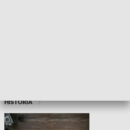
NAUKA I EDUKACJA
Z indeksem w ręku
Droga po suk
HISTORIA