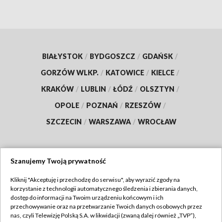
BIAŁYSTOK
/
BYDGOSZCZ
/
GDAŃSK
/
GORZÓW WLKP.
/
KATOWICE
/
KIELCE
/
KRAKÓW
/
LUBLIN
/
ŁÓDŹ
/
OLSZTYN
/
OPOLE
/
POZNAŃ
/
RZESZÓW
/
SZCZECIN
/
WARSZAWA
/
WROCŁAW
Szanujemy Twoją prywatność
Dołącz do nas:
Kliknij "Akceptuję i przechodzę do serwisu", aby wyrazić zgody na
korzystanie z technologii automatycznego śledzenia i zbierania danych,
TVP
dostęp do informacji na Twoim urządzeniu końcowym i ich
Abonament TVP
przechowywanie oraz na przetwarzanie Twoich danych osobowych przez
Regulamin TVP
nas, czyli Telewizję Polską S.A. w likwidacji (zwaną dalej również „TVP”),