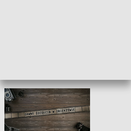
Z indeksem w ręku
Droga po suk
HISTORIA