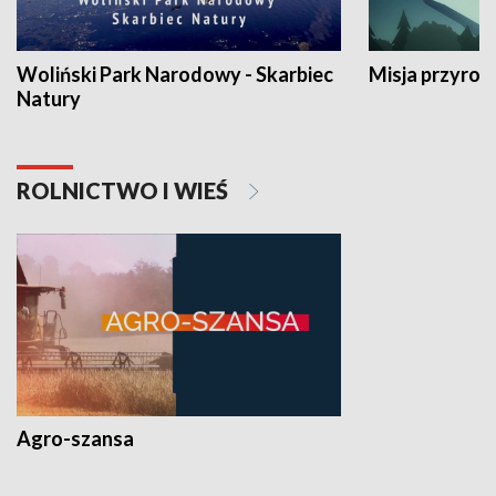
Woliński Park Narodowy - Skarbiec
Misja przyrod
Natury
ROLNICTWO I WIEŚ
Agro-szansa