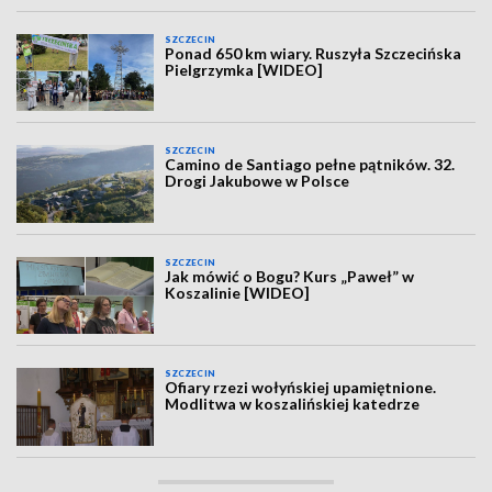
SZCZECIN
Ponad 650 km wiary. Ruszyła Szczecińska
Pielgrzymka [WIDEO]
SZCZECIN
Camino de Santiago pełne pątników. 32.
Drogi Jakubowe w Polsce
SZCZECIN
Jak mówić o Bogu? Kurs „Paweł” w
Koszalinie [WIDEO]
SZCZECIN
Ofiary rzezi wołyńskiej upamiętnione.
Modlitwa w koszalińskiej katedrze