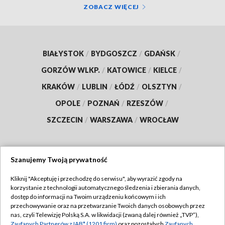
ZOBACZ WIĘCEJ
BIAŁYSTOK
/
BYDGOSZCZ
/
GDAŃSK
/
GORZÓW WLKP.
/
KATOWICE
/
KIELCE
/
KRAKÓW
/
LUBLIN
/
ŁÓDŹ
/
OLSZTYN
/
OPOLE
/
POZNAŃ
/
RZESZÓW
/
SZCZECIN
/
WARSZAWA
/
WROCŁAW
Szanujemy Twoją prywatność
Dołącz do nas:
Kliknij "Akceptuję i przechodzę do serwisu", aby wyrazić zgody na
korzystanie z technologii automatycznego śledzenia i zbierania danych,
TVP
dostęp do informacji na Twoim urządzeniu końcowym i ich
Abonament TVP
przechowywanie oraz na przetwarzanie Twoich danych osobowych przez
Regulamin TVP
nas, czyli Telewizję Polską S.A. w likwidacji (zwaną dalej również „TVP”),
Emisja w TVP
Polityka prywatności
Zaufanych Partnerów z IAB* (1201 firm)
oraz pozostałych
Zaufanych