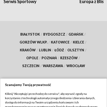
Serwis Sportowy
Europa z Blisk
BIAŁYSTOK
/
BYDGOSZCZ
/
GDAŃSK
/
GORZÓW WLKP.
/
KATOWICE
/
KIELCE
/
KRAKÓW
/
LUBLIN
/
ŁÓDŹ
/
OLSZTYN
/
OPOLE
/
POZNAŃ
/
RZESZÓW
/
SZCZECIN
/
WARSZAWA
/
WROCŁAW
Szanujemy Twoją prywatność
Dołącz do nas:
Kliknij "Akceptuję i przechodzę do serwisu", aby wyrazić zgody na
korzystanie z technologii automatycznego śledzenia i zbierania danych,
TVP
dostęp do informacji na Twoim urządzeniu końcowym i ich
Abonament TVP
przechowywanie oraz na przetwarzanie Twoich danych osobowych przez