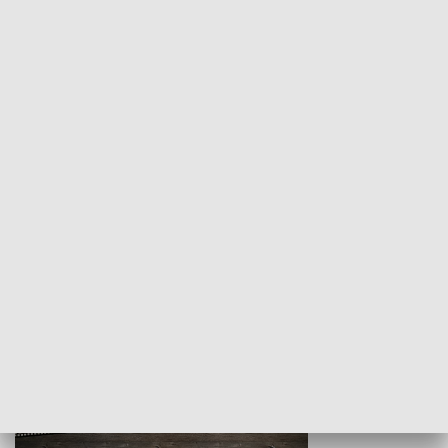
Z indeksem w ręku
Droga po suk
HISTORIA