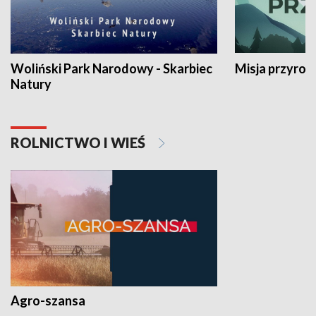
Woliński Park Narodowy - Skarbiec
Misja przyrod
Natury
ROLNICTWO I WIEŚ
Agro-szansa