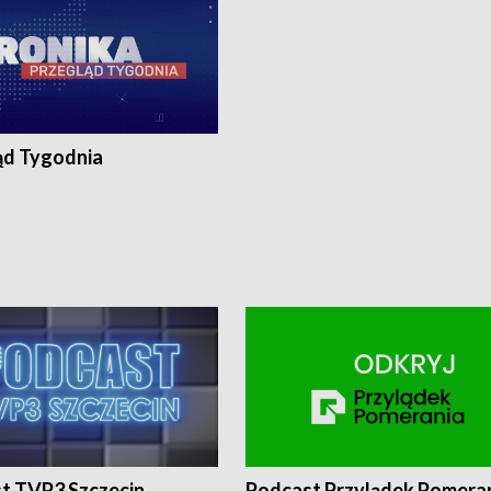
ąd Tygodnia
t TVP3 Szczecin
Podcast Przylądek Pomera