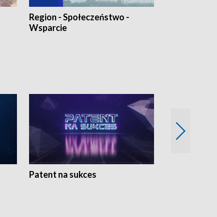
Region - Społeczeństwo -
Bez Barier
Wsparcie
Patent na sukces
Rolnictwo w 