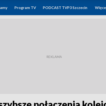
ramy
Program TV
PODCAST TVP3 Szczecin
Więce
 szybsze połączenia kol