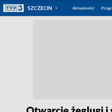
POWRÓT DO
SZCZECIN
Aktualności
Prog
TVP REGIONY
Otwarcie żeglugi i