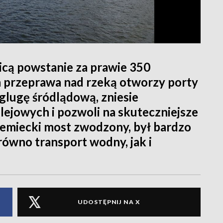
cą powstanie za prawie 350
 przeprawa nad rzeką otworzy porty
eglugę śródlądową, zniesie
lejowych i pozwoli na skuteczniejsze
iemiecki most zwodzony, był bardzo
równo transport wodny, jak i
UDOSTĘPNIJ NA X