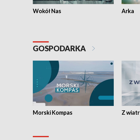
Wokół Nas
Arka
GOSPODARKA
Morski Kompas
Z wiat