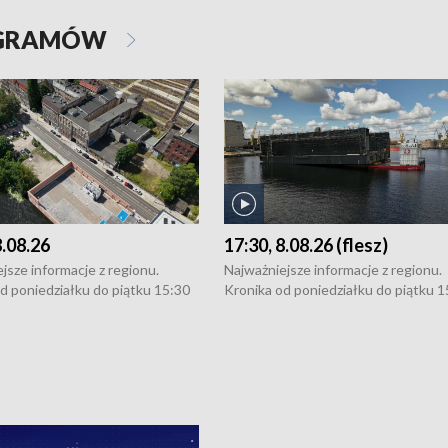
OGRAMÓW
8.08.26
17:30, 8.08.26 (flesz)
jsze informacje z regionu.
Najważniejsze informacje z regionu.
d poniedziałku do piątku 15:30
Kronika od poniedziałku do piątku 1
16:30 (+ rozmowa), 18:30, 21:30.
(flesz), 16:30 (+ rozmowa), 18:30, 21
y i święta 15:30 i 16:30
W weekendy i święta 15:30 i 16:30
8:30 i 21:30. Dziennikarze czekają
(flesz), 18:30 i 21:30. Dziennikarze c
a zgłoszenia: Szczecin - tel. 91-
na Państwa zgłoszenia: Szczecin - te
0, Koszalin - tel. 94-34-50-054,
4 8-10-400, Koszalin - tel. 94-34-50
ronika@tvp.pl.
e-mail: kronika@tvp.pl.