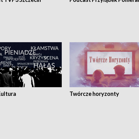
Kultura
Twórcze horyzonty