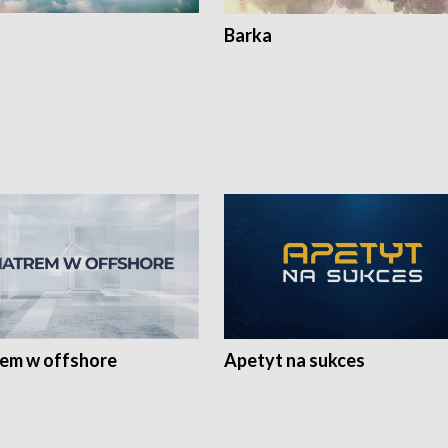
Barka
rem w offshore
Apetyt na sukces