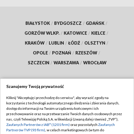
BIAŁYSTOK
/
BYDGOSZCZ
/
GDAŃSK
/
GORZÓW WLKP.
/
KATOWICE
/
KIELCE
/
KRAKÓW
/
LUBLIN
/
ŁÓDŹ
/
OLSZTYN
/
OPOLE
/
POZNAŃ
/
RZESZÓW
/
SZCZECIN
/
WARSZAWA
/
WROCŁAW
Szanujemy Twoją prywatność
Dołącz do nas:
Kliknij "Akceptuję i przechodzę do serwisu", aby wyrazić zgody na
korzystanie z technologii automatycznego śledzenia i zbierania danych,
TVP
dostęp do informacji na Twoim urządzeniu końcowym i ich
Abonament TVP
przechowywanie oraz na przetwarzanie Twoich danych osobowych przez
Regulamin TVP
nas, czyli Telewizję Polską S.A. w likwidacji (zwaną dalej również „TVP”),
Emisja w TVP
Polityka prywatności
Zaufanych Partnerów z IAB* (1201 firm)
oraz pozostałych
Zaufanych
Partnerów TVP (93 firm)
, w celach marketingowych (w tym do
Centrum informacji TVP