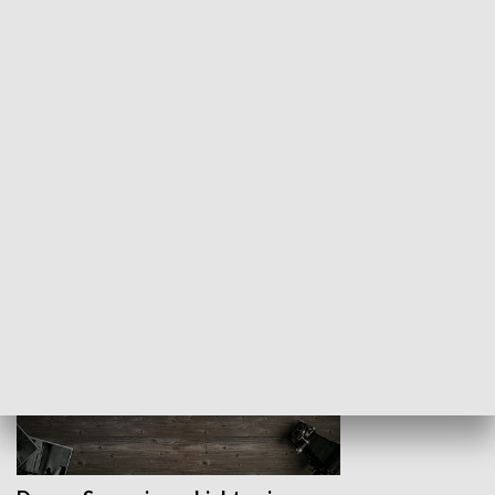
Z indeksem w ręku
Droga po suk
HISTORIA