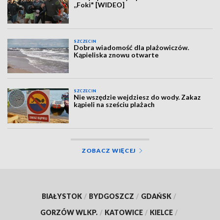
,,Foki" [WIDEO]
SZCZECIN
Dobra wiadomość dla plażowiczów.
Kąpieliska znowu otwarte
SZCZECIN
Nie wszędzie wejdziesz do wody. Zakaz
kąpieli na sześciu plażach
ZOBACZ WIĘCEJ
BIAŁYSTOK
/
BYDGOSZCZ
/
GDAŃSK
/
GORZÓW WLKP.
/
KATOWICE
/
KIELCE
/