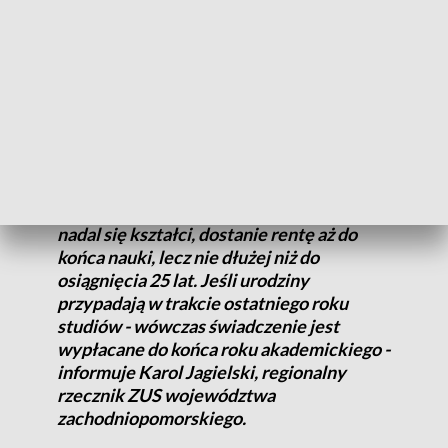
miesiąc, do końca sierpnia, a studenci do końca roku
akademickiego - czyli do września. Dlatego zaświadczenie o
kontynuowaniu nauki uczniowie szkół ponadpodstawowych
powinni złożyć do końca września, natomiast studenci mają
czas do końca października.
- Renta rodzinna przysługuje dzieciom do
ukończenia 16 roku życia. Dziecko, które
nadal się kształci, dostanie rentę aż do
końca nauki, lecz nie dłużej niż do
osiągnięcia 25 lat. Jeśli urodziny
przypadają w trakcie ostatniego roku
studiów - wówczas świadczenie jest
wypłacane do końca roku akademickiego -
informuje Karol Jagielski, regionalny
rzecznik ZUS województwa
zachodniopomorskiego.