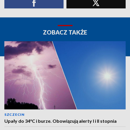
ZOBACZ TAKŻE
SZCZECIN
Upały do 34°C i burze. Obowiązują alerty I i II stopnia