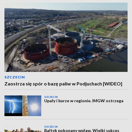
SZCZECIN
Zaostrza się spór o bazę paliw w Podjuchach [WIDEO]
SZCZECIN
Upały i burze w regionie. IMGW ostrzega
SZCZECIN
Bałtyk pokonany wpław. Wielki sukces