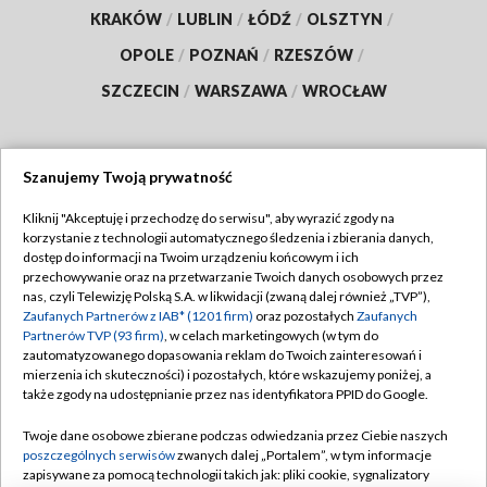
KRAKÓW
/
LUBLIN
/
ŁÓDŹ
/
OLSZTYN
/
OPOLE
/
POZNAŃ
/
RZESZÓW
/
SZCZECIN
/
WARSZAWA
/
WROCŁAW
Szanujemy Twoją prywatność
Dołącz do nas:
Kliknij "Akceptuję i przechodzę do serwisu", aby wyrazić zgody na
korzystanie z technologii automatycznego śledzenia i zbierania danych,
TVP
dostęp do informacji na Twoim urządzeniu końcowym i ich
Abonament TVP
przechowywanie oraz na przetwarzanie Twoich danych osobowych przez
Regulamin TVP
nas, czyli Telewizję Polską S.A. w likwidacji (zwaną dalej również „TVP”),
Emisja w TVP
Polityka prywatności
Zaufanych Partnerów z IAB* (1201 firm)
oraz pozostałych
Zaufanych
Partnerów TVP (93 firm)
, w celach marketingowych (w tym do
Centrum informacji TVP
Moje zgody
zautomatyzowanego dopasowania reklam do Twoich zainteresowań i
mierzenia ich skuteczności) i pozostałych, które wskazujemy poniżej, a
Naziemna Telewizja Cyfrowa
Pomoc
także zgody na udostępnianie przez nas identyfikatora PPID do Google.
Sklep TVP
Biuro reklamy
Twoje dane osobowe zbierane podczas odwiedzania przez Ciebie naszych
Rada Programowa
Kontakt
poszczególnych serwisów
zwanych dalej „Portalem”, w tym informacje
zapisywane za pomocą technologii takich jak: pliki cookie, sygnalizatory
System NOS