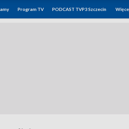
ramy
Program TV
PODCAST TVP3 Szczecin
Więce