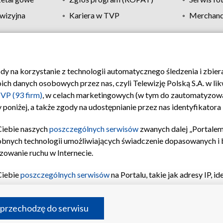
wizyjna
Kariera w TVP
Merchandi
Polityka prywatności
Moje zgody
Pomoc
Biuro re
ody na korzystanie z technologii automatycznego śledzenia i zbie
 danych osobowych przez nas, czyli Telewizję Polską S.A. w likw
VP (93 firm)
, w celach marketingowych (w tym do zautomatyzow
 poniżej, a także zgody na udostępnianie przez nas identyfikator
Ciebie naszych
poszczególnych serwisów
zwanych dalej „Portalem
obnych technologii umożliwiających świadczenie dopasowanych i be
zowanie ruchu w Internecie.
Ciebie
poszczególnych serwisów
na Portalu, takie jak adresy IP, 
sach Portalu czy historia odwiedzin będą przetwarzane przez TV
ji: przechowywania informacji na urządzeniu lub dostęp do nich,
©2026 Telewizja Polska S.A. w likwidacji
 przechodzę do serwisu
enia profilu spersonalizowanych treści, wyboru spersonalizowany
inii odbiorców, opracowywania i ulepszania produktów, zapewnie