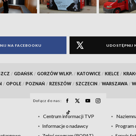
NIJ NA FACEBOOKU
UDOSTĘPNIJ 
SZCZ
/
GDAŃSK
/
GORZÓW WLKP.
/
KATOWICE
/
KIELCE
/
KRA
N
/
OPOLE
/
POZNAŃ
/
RZESZÓW
/
SZCZECIN
/
WARSZAWA
/
W
Dołącz do nas:
Centrum informacji TVP
Naziemna
Informacje o nadawcy
Program d
zetargowe
Zgłoś program (ROPAT)
Serwis fo