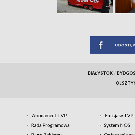
UDOSTĘP
BIAŁYSTOK
/
BYDGO
OLSZTY
Abonament TVP
Emisja w TVP
Rada Programowa
System NOS
Biuro Reklamy
Ogłoszenie pr