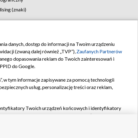
sing (znaki)
klamy
Kontakt
rania danych, dostęp do informacji na Twoim urządzeniu
idacji (zwaną dalej również „TVP”),
Zaufanych Partnerów
anego dopasowania reklam do Twoich zainteresowań i
a PPID do Google.
”, w tym informacje zapisywane za pomocą technologii
zpiecznych usług, personalizację treści oraz reklam,
identyfikatory Twoich urządzeń końcowych i identyfikatory
P,
Zaufanych Partnerów z IAB
oraz pozostałych
Zaufanych
 wyboru podstawowych reklam, wyboru spersonalizowanych
ch treści, pomiaru wydajności reklam, pomiaru wydajności
nia bezpieczeństwa, zapobiegania oszustwom i usuwania