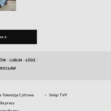
NA X
KÓW
/
LUBLIN
/
ŁÓDŹ
/
ROCŁAW
 Telewizja Cyfrowa
Sklep TVP
la prasy
tograficzny