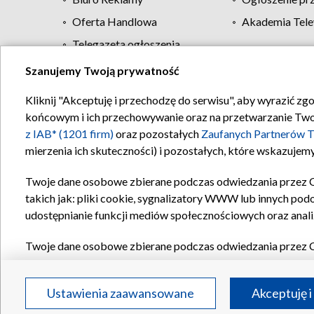
Oferta Handlowa
Akademia Tele
Telegazeta ogłoszenia
Szanujemy Twoją prywatność
Regulamin TVP
Kliknij "Akceptuję i przechodzę do serwisu", aby wyrazić zg
końcowym i ich przechowywanie oraz na przetwarzanie Twoich
z IAB* (1201 firm)
oraz pozostałych
Zaufanych Partnerów T
mierzenia ich skuteczności) i pozostałych, które wskazujemy
Twoje dane osobowe zbierane podczas odwiedzania przez 
takich jak: pliki cookie, sygnalizatory WWW lub innych pod
udostępnianie funkcji mediów społecznościowych oraz anali
Twoje dane osobowe zbierane podczas odwiedzania przez 
plików cookie, informacje o Twoich wyszukiwaniach w serwi
Partnerów TVP
dla realizacji następujących celów i funkc
Ustawienia zaawansowane
Akceptuję i
reklam, tworzenia profilu spersonalizowanych reklam, tworz
treści, stosowania badań rynkowych w celu generowania op