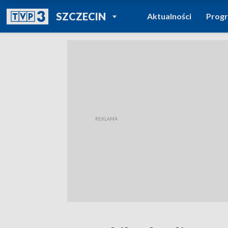
POWRÓT DO
SZCZECIN
Aktualności
Prog
TVP REGIONY