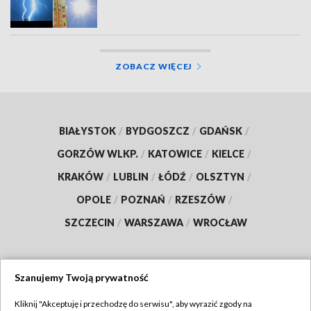
Upały i burze w regionie. IMGW ostrzega
ZOBACZ WIĘCEJ
BIAŁYSTOK
/
BYDGOSZCZ
/
GDAŃSK
/
GORZÓW WLKP.
/
KATOWICE
/
KIELCE
/
KRAKÓW
/
LUBLIN
/
ŁÓDŹ
/
OLSZTYN
/
OPOLE
/
POZNAŃ
/
RZESZÓW
/
SZCZECIN
/
WARSZAWA
/
WROCŁAW
Szanujemy Twoją prywatność
Dołącz do nas:
Kliknij "Akceptuję i przechodzę do serwisu", aby wyrazić zgody na