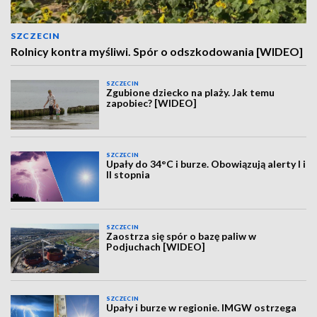
SZCZECIN
Rolnicy kontra myśliwi. Spór o odszkodowania [WIDEO]
SZCZECIN
Zgubione dziecko na plaży. Jak temu
zapobiec? [WIDEO]
SZCZECIN
Upały do 34°C i burze. Obowiązują alerty I i
II stopnia
SZCZECIN
Zaostrza się spór o bazę paliw w
Podjuchach [WIDEO]
SZCZECIN