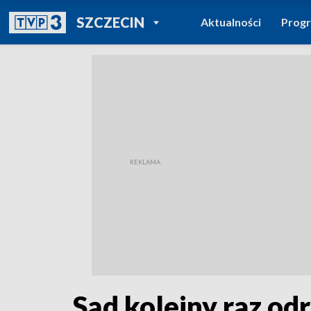
POWRÓT DO
SZCZECIN
Aktualności
Prog
TVP REGIONY
Sąd kolejny raz od