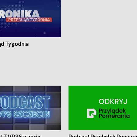
ąd Tygodnia
t TVP3 Szczecin
Podcast Przylądek Pomera