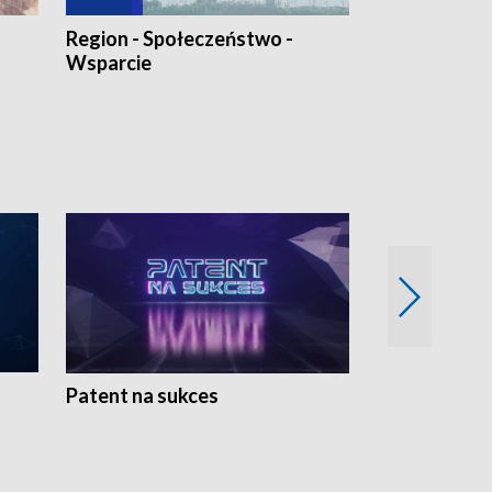
Region - Społeczeństwo -
Bez Barier
Wsparcie
Patent na sukces
Rolnictwo w 