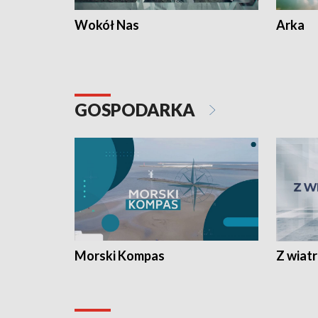
Wokół Nas
Arka
GOSPODARKA
Morski Kompas
Z wiat