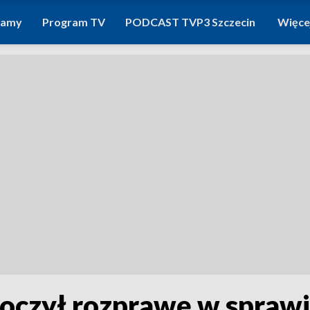
ramy
Program TV
PODCAST TVP3 Szczecin
Więce
roczył rozprawę w sprawi