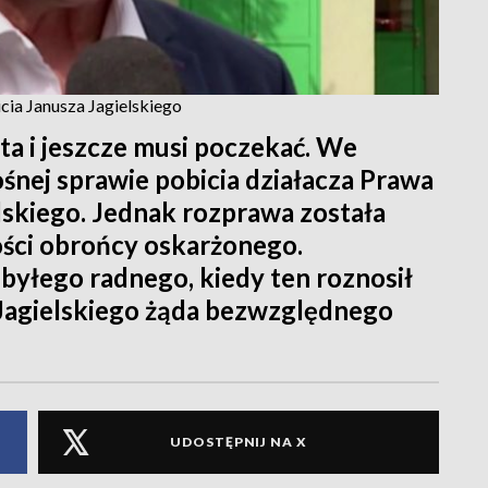
cia Janusza Jagielskiego
ta i jeszcze musi poczekać. We
śnej sprawie pobicia działacza Prawa
lskiego. Jednak rozprawa została
ści obrońcy oskarżonego.
byłego radnego, kiedy ten roznosił
Jagielskiego żąda bezwzględnego
UDOSTĘPNIJ NA X