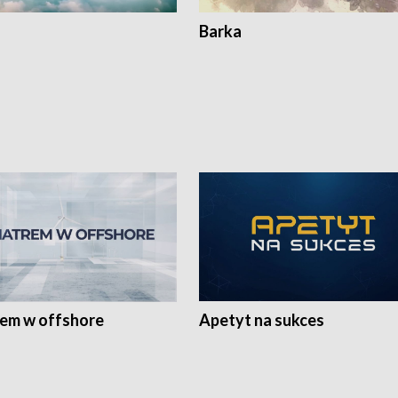
Barka
rem w offshore
Apetyt na sukces