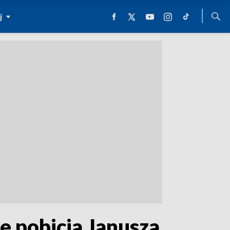
j
e pobicia Janusza