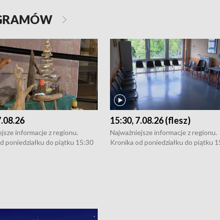
OGRAMÓW
7.08.26
15:30, 7.08.26 (flesz)
jsze informacje z regionu.
Najważniejsze informacje z regionu.
d poniedziałku do piątku 15:30
Kronika od poniedziałku do piątku 1
16:30 (+ rozmowa), 18:30, 21:30.
(flesz), 16:30 (+ rozmowa), 18:30, 21
y i święta 15:30 i 16:30
W weekendy i święta 15:30 i 16:30
8:30 i 21:30. Dziennikarze czekają
(flesz), 18:30 i 21:30. Dziennikarze c
a zgłoszenia: Szczecin - tel. 91-
na Państwa zgłoszenia: Szczecin - te
0, Koszalin - tel. 94-34-50-054,
4 8-10-400, Koszalin - tel. 94-34-50
ronika@tvp.pl.
e-mail: kronika@tvp.pl.