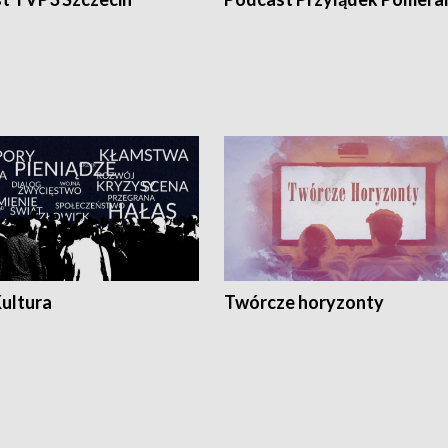
Kultura
Twórcze horyzonty