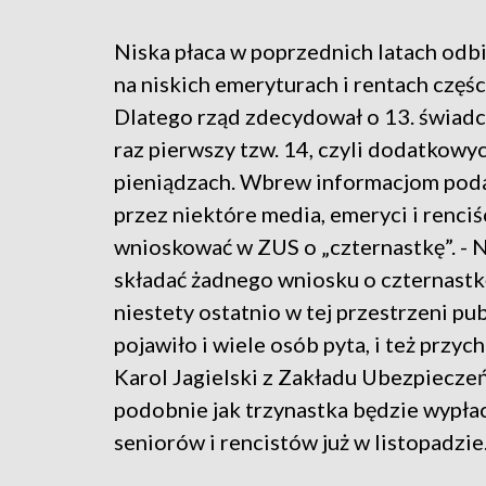
Niska płaca w poprzednich latach odbij
na niskich emeryturach i rentach częś
Dlatego rząd zdecydował o 13. świadc
raz pierwszy tzw. 14, czyli dodatkowy
pieniądzach. Wbrew informacjom po
przez niektóre media, emeryci i renciś
wnioskować w ZUS o „czternastkę”. - N
składać żadnego wniosku o czternastkę
niestety ostatnio w tej przestrzeni pub
pojawiło i wiele osób pyta, i też przyc
Karol Jagielski z Zakładu Ubezpiecze
podobnie jak trzynastka będzie wypłac
seniorów i rencistów już w listopadzie