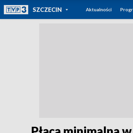
POWRÓT DO
SZCZECIN
Aktualności
Prog
TVP REGIONY
Płaca minimalna w