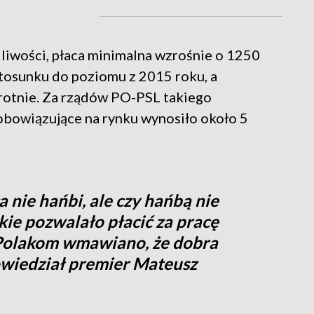
dliwości, płaca minimalna wzrośnie o 1250
 stosunku do poziomu z 2015 roku, a
rotnie. Za rządów PO-PSL takiego
obowiązujące na rynku wynosiło około 5
a nie hańbi, ale czy hańbą nie
skie pozwalało płacić za pracę
 Polakom wmawiano, że dobra
powiedział premier Mateusz