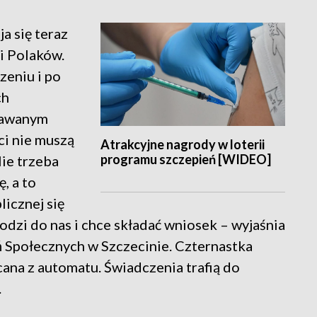
a się teraz
ci Polaków.
zeniu i po
ch
dawanym
ci nie muszą
Atrakcyjne nagrody w loterii
programu szczepień [WIDEO]
ie trzeba
, a to
licznej się
hodzi do nas i chce składać wniosek – wyjaśnia
ń Społecznych w Szczecinie. Czternastka
ana z automatu. Świadczenia trafią do
.