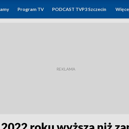
ramy
Program TV
PODCAST TVP3 Szczecin
Więce
 2022 roku wyższa niż z