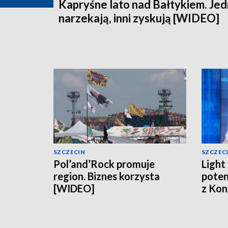
Kapryśne lato nad Bałtykiem. Jed
narzekają, inni zyskują [WIDEO]
SZCZECIN
SZCZEC
Pol’and’Rock promuje
Light
region. Biznes korzysta
poten
[WIDEO]
z Kon
[WID