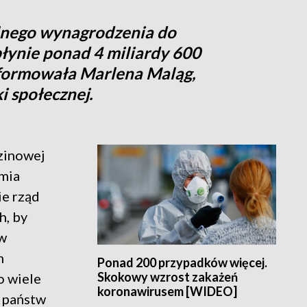
lnego wynagrodzenia do
nie ponad 4 miliardy 600
nformowała Marlena Maląg,
ki społecznej.
dzinowej
emia
ie rząd
h, by
 w
m
Ponad 200 przypadków więcej.
Skokowy wzrost zakażeń
o wiele
koronawirusem [WIDEO]
h państw