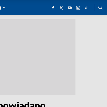
j
apowiadano