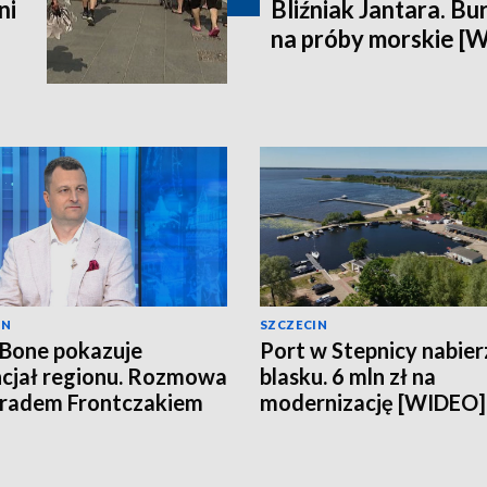
ni
Bliźniak Jantara. Bu
na próby morskie [
IN
SZCZECIN
 Bone pokazuje
Port w Stepnicy nabier
cjał regionu. Rozmowa
blasku. 6 mln zł na
radem Frontczakiem
modernizację [WIDEO]
EO]