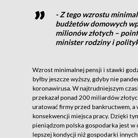
- Z tego wzrostu minima
budżetów domowych wpły
milionów złotych – poi
minister rodziny i polity
Wzrost minimalnej pensji i stawki go
byłby jeszcze wyższy, gdyby nie pand
koronawirusa. W najtrudniejszym czas
przekazał ponad 200 miliardów złotyc
uratować firmy przed bankructwem, a
konsekwencji miejsca pracy. Dzięki ty
pieniądzom polska gospodarka jest w 
lepszej kondycji niż gospodarki innyc