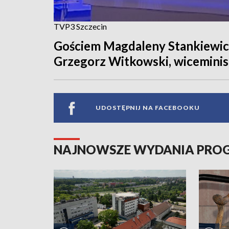
TVP3 Szczecin
Gościem Magdaleny Stankiewicz
Grzegorz Witkowski, wiceminist
UDOSTĘPNIJ NA FACEBOOKU
NAJNOWSZE WYDANIA PR