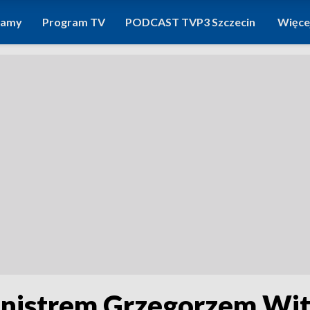
ramy
Program TV
PODCAST TVP3 Szczecin
Więce
nistrem Grzegorzem Wi