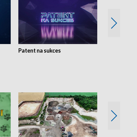
Patent na sukces
Rolnictwo w 