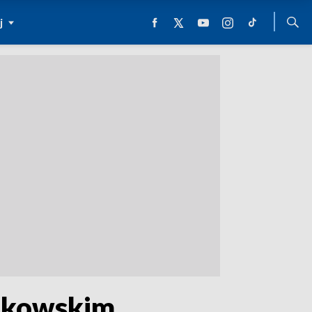
j
tkowskim