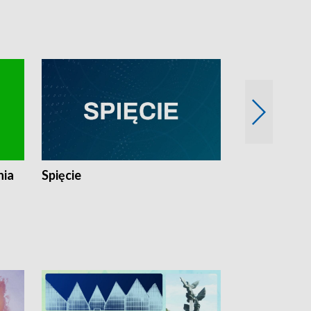
nia
Spięcie
Niedziałkow