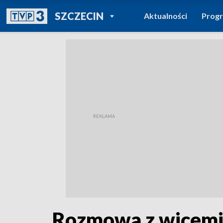
POWRÓT DO
SZCZECIN
Aktualności
Prog
TVP REGIONY
Rozmowa z wicemi