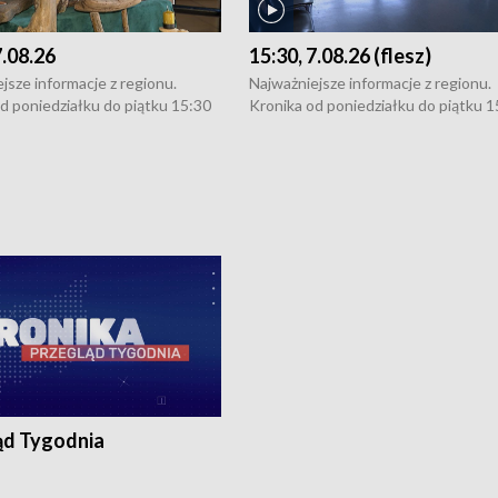
7.08.26
15:30, 7.08.26 (flesz)
jsze informacje z regionu.
Najważniejsze informacje z regionu.
d poniedziałku do piątku 15:30
Kronika od poniedziałku do piątku 1
16:30 (+ rozmowa), 18:30, 21:30.
(flesz), 16:30 (+ rozmowa), 18:30, 21
y i święta 15:30 i 16:30
W weekendy i święta 15:30 i 16:30
8:30 i 21:30. Dziennikarze czekają
(flesz), 18:30 i 21:30. Dziennikarze c
a zgłoszenia: Szczecin - tel. 91-
na Państwa zgłoszenia: Szczecin - te
0, Koszalin - tel. 94-34-50-054,
4 8-10-400, Koszalin - tel. 94-34-50
ronika@tvp.pl.
e-mail: kronika@tvp.pl.
ąd Tygodnia