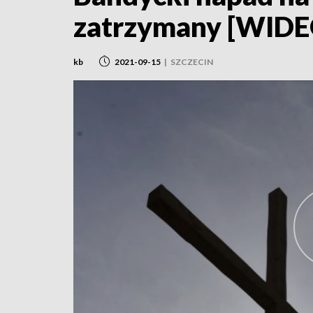
zatrzymany [WIDE
kb
2021-09-15
|
SZCZECIN