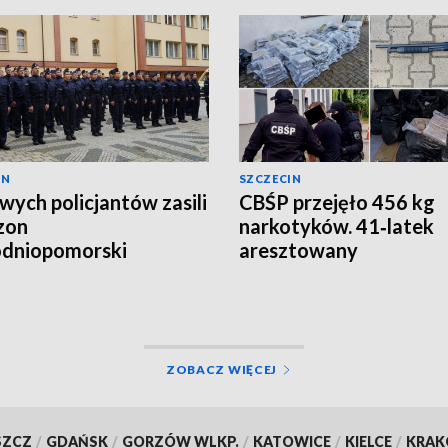
IN
SZCZECIN
wych policjantów zasili
CBŚP przejęło 456 kg
zon
narkotyków. 41‑latek
odniopomorski
aresztowany
ZOBACZ WIĘCEJ
SZCZ
/
GDAŃSK
/
GORZÓW WLKP.
/
KATOWICE
/
KIELCE
/
KRA