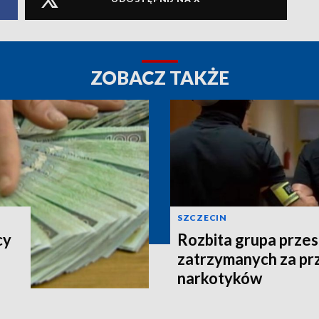
ZOBACZ TAKŻE
SZCZECIN
cy
Rozbita grupa przes
zatrzymanych za pr
narkotyków