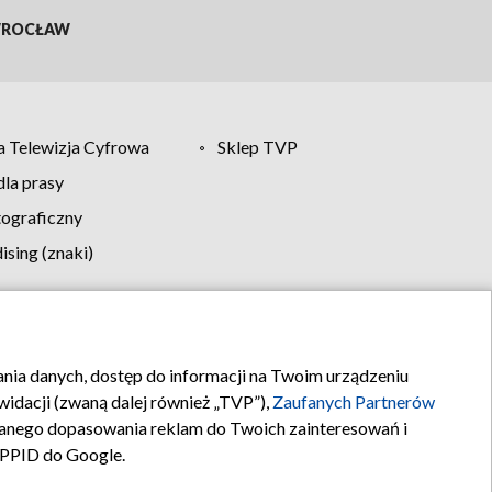
ROCŁAW
 Telewizja Cyfrowa
Sklep TVP
la prasy
tograficzny
sing (znaki)
klamy
Kontakt
rania danych, dostęp do informacji na Twoim urządzeniu
idacji (zwaną dalej również „TVP”),
Zaufanych Partnerów
anego dopasowania reklam do Twoich zainteresowań i
a PPID do Google.