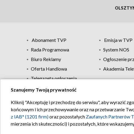
OLSZTY
Abonament TVP
Emisja w TVP
Rada Programowa
System NOS
Biuro Reklamy
Ogłoszenie pr
Oferta Handlowa
Akademia Tele
Telegazeta ogłoszenia
Szanujemy Twoją prywatność
Regulamin TVP
Kliknij "Akceptuję i przechodzę do serwisu", aby wyrazić zg
końcowym i ich przechowywanie oraz na przetwarzanie Twoich
z IAB* (1201 firm)
oraz pozostałych
Zaufanych Partnerów T
mierzenia ich skuteczności) i pozostałych, które wskazujemy