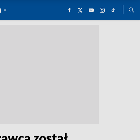
j
rawca został