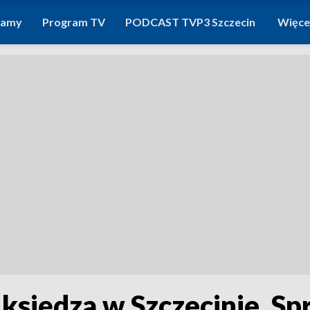
ramy
Program TV
PODCAST TVP3 Szczecin
Więce
księdza w Szczecinie. Sp