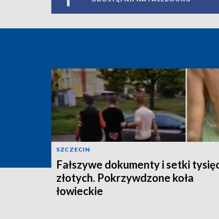
SZCZECIN
Fałszywe dokumenty i setki tysię
złotych. Pokrzywdzone koła
łowieckie