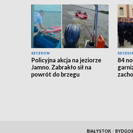
SZCZECIN
SZCZEC
Policyjna akcja na jeziorze
84 no
Jamno. Zabrakło sił na
garni
powrót do brzegu
zach
BIAŁYSTOK
/
BYDGO