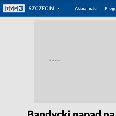
POWRÓT DO
SZCZECIN
Aktualności
Prog
TVP REGIONY
Bandycki napad na 