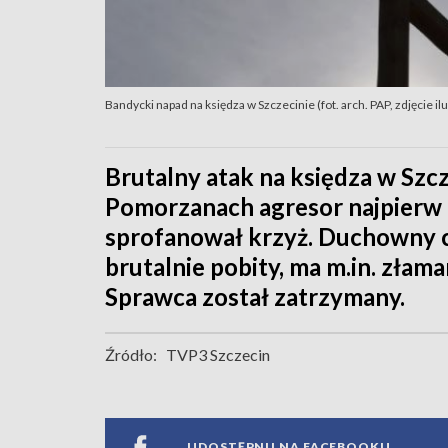
Bandycki napad na księdza w Szczecinie (fot. arch. PAP, zdjęcie il
Brutalny atak na księdza w Szcze
Pomorzanach agresor najpierw 
sprofanował krzyż. Duchowny c
brutalnie pobity, ma m.in. złam
Sprawca został zatrzymany.
Źródło:
TVP3 Szczecin
UDOSTĘPNIJ NA FACEBOOKU