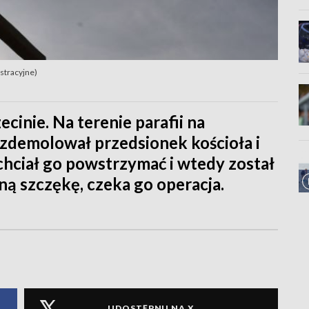
ustracyjne)
cinie. Na terenie parafii na
zdemolował przedsionek kościoła i
hciał go powstrzymać i wtedy został
aną szczękę, czeka go operacja.
UDOSTĘPNIJ NA X