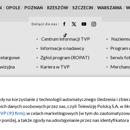
N
/
OPOLE
/
POZNAŃ
/
RZESZÓW
/
SZCZECIN
/
WARSZAWA
/
W
Dołącz do nas:
Centrum informacji TVP
Naziemna
Informacje o nadawcy
Program d
zetargowe
Zgłoś program (ROPAT)
Serwis fo
wizyjna
Kariera w TVP
Merchandi
Polityka prywatności
Moje zgody
Pomoc
Biuro re
ody na korzystanie z technologii automatycznego śledzenia i zbie
 danych osobowych przez nas, czyli Telewizję Polską S.A. w likw
VP (93 firm)
, w celach marketingowych (w tym do zautomatyzow
 poniżej, a także zgody na udostępnianie przez nas identyfikator