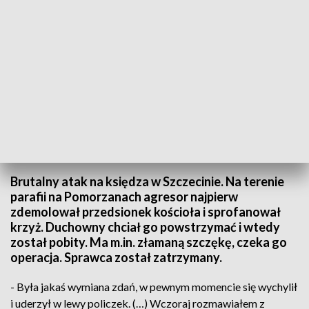
Napadnięty ksiądz będzie operowany. Sprawca został zatrzymany
Brutalny atak na księdza w Szczecinie. Na terenie
parafii na Pomorzanach agresor najpierw
zdemolował przedsionek kościoła i sprofanował
krzyż. Duchowny chciał go powstrzymać i wtedy
został pobity. Ma m.in. złamaną szczękę, czeka go
operacja. Sprawca został zatrzymany.
- Była jakaś wymiana zdań, w pewnym momencie się wychylił
i uderzył w lewy policzek. (…) Wczoraj rozmawiałem z