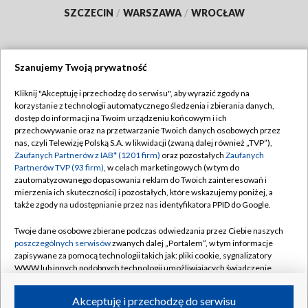
SZCZECIN
/
WARSZAWA
/
WROCŁAW
Szanujemy Twoją prywatność
Dołącz do nas:
Kliknij "Akceptuję i przechodzę do serwisu", aby wyrazić zgody na
korzystanie z technologii automatycznego śledzenia i zbierania danych,
TVP
dostęp do informacji na Twoim urządzeniu końcowym i ich
Abonament TVP
przechowywanie oraz na przetwarzanie Twoich danych osobowych przez
Regulamin TVP
nas, czyli Telewizję Polską S.A. w likwidacji (zwaną dalej również „TVP”),
Emisja w TVP
Polityka prywatności
Zaufanych Partnerów z IAB* (1201 firm)
oraz pozostałych
Zaufanych
Partnerów TVP (93 firm)
, w celach marketingowych (w tym do
Centrum informacji TVP
Moje zgody
zautomatyzowanego dopasowania reklam do Twoich zainteresowań i
mierzenia ich skuteczności) i pozostałych, które wskazujemy poniżej, a
Naziemna Telewizja Cyfrowa
Pomoc
także zgody na udostępnianie przez nas identyfikatora PPID do Google.
Sklep TVP
Biuro reklamy
Twoje dane osobowe zbierane podczas odwiedzania przez Ciebie naszych
Rada Programowa
Kontakt
poszczególnych serwisów
zwanych dalej „Portalem”, w tym informacje
zapisywane za pomocą technologii takich jak: pliki cookie, sygnalizatory
System NOS
WWW lub innych podobnych technologii umożliwiających świadczenie
dopasowanych i bezpiecznych usług, personalizację treści oraz reklam,
Informacje o nadawcy
Kanały
udostępnianie funkcji mediów społecznościowych oraz analizowanie
Akceptuję i przechodzę do serwisu
ruchu w Internecie.
Program dla prasy