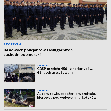
SZCZECIN
84 nowych policjantów zasili garnizon
zachodniopomorski
SZCZECIN
CBŚP przejęło 456 kg narkotyków.
41‑latek aresztowany
SZCZECIN
Auto w rowie, pasażerka w szpitalu,
kierowca pod wpływem narkotyków