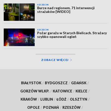
SZCZECIN
Burze nad regionem. 71 interwencji
strażaków [WIDEO]
SZCZECIN
Pożar garażu w Starych Bielicach. Strażacy
szybko opanowali ogień
ZOBACZ WIĘCEJ
BIAŁYSTOK
/
BYDGOSZCZ
/
GDAŃSK
/
GORZÓW WLKP.
/
KATOWICE
/
KIELCE
/
KRAKÓW
/
LUBLIN
/
ŁÓDŹ
/
OLSZTYN
/
OPOLE
/
POZNAŃ
/
RZESZÓW
/