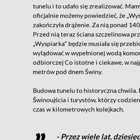
tunelu i to udało się zrealizować. Mam
oficjalnie możemy powiedzieć, że „Wy
zakończyła drążenie. Za nią ponad 14
Przed nią teraz ściana szczelinowa pr
„Wyspiarka” będzie musiała się przebić
wylądować w wypełnionej wodą komo
odbiorczej Co istotne i ciekawe, w naj
metrów pod dnem Świny.
Budowa tunelu to historyczna chwila
Świnoujścia i turystów, którzy codzien
czas w kilometrowych kolejkach.
- Przez wiele lat, dziesi