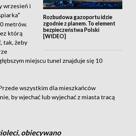
y wrzesień i
spiarka”
Rozbudowa gazoportu idzie
zgodnie z planem. To element
00 metrów.
bezpieczeństwa Polski
zez którą
[WIDEO]
, tak, żeby
rze
głębszym miejscu tunel znajduje się 10
. Przede wszystkim dla mieszkańców
nie, by wjechać lub wyjechać z miasta tracą
ęcioleci, obiecywano