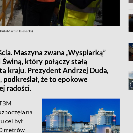
. PAP/Marcin Bielecki)
jścia. Maszyna zwana „Wyspiarką”
 Świną, który połączy stałą
ą kraju. Prezydent Andrzej Duda,
, podkreślał, że to epokowe
j radości.
a TBM
ozpoczęła na
u cel był
00 metrów