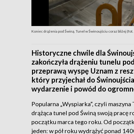
Koniec drążenia pod Świną. Tunel w Świnoujściu coraz bliżej (fot
Historyczne chwile dla Świnou
zakończyła drążeniu tunelu pod
przeprawą wyspę Uznam z reszt
który przyjechał do Świnoujścia
wydarzenie i powód do ogromne
Popularna „Wyspiarka”, czyli maszyn
drążąca tunel pod Świną swoją pracę r
początku marca tego roku. Od początk
jeden: w pół roku wydrążyć ponad 14