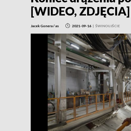
[WIDEO, ZDJĘCIA]
Jacek Gonera / as
2021-09-16
|
ŚWINOUJŚCIE