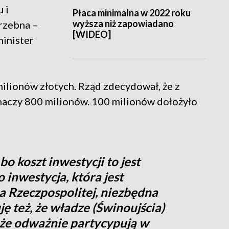
 i
Płaca minimalna w 2022 roku
wyższa niż zapowiadano
trzebna –
[WIDEO]
inister
lionów złotych. Rząd zdecydował, że z
eznaczy 800 milionów. 100 milionów dołożyło
bo koszt inwestycji to jest
to inwestycja, która jest
a Rzeczpospolitej, niezbędna
ę też, że władze (Świnoujścia)
 że odważnie partycypują w