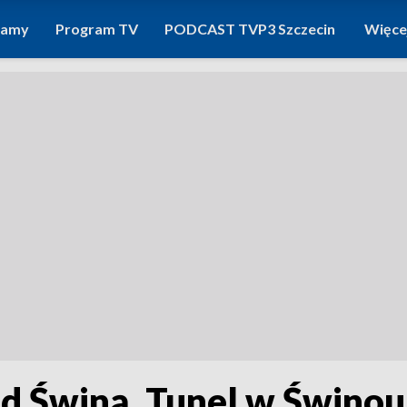
ramy
Program TV
PODCAST TVP3 Szczecin
Więce
d Świną. Tunel w Świnoujś