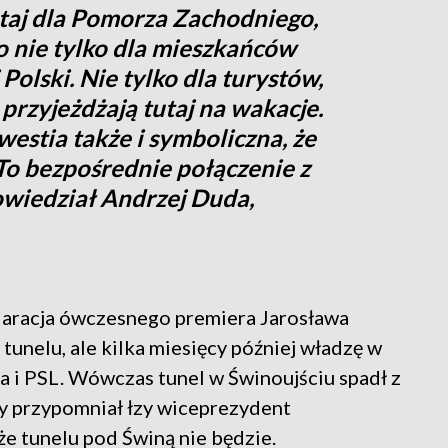
utaj dla Pomorza Zachodniego,
to nie tylko dla mieszkańców
 Polski. Nie tylko dla turystów,
y przyjeżdżają tutaj na wakacje.
westia także i symboliczna, że
 To bezpośrednie połączenie z
owiedział Andrzej Duda,
laracja ówczesnego premiera Jarosława
unelu, ale kilka miesięcy później władzę w
a i PSL. Wówczas tunel w Świnoujściu spadł z
ury przypomniał łzy wiceprezydent
 że tunelu pod Świną nie będzie.