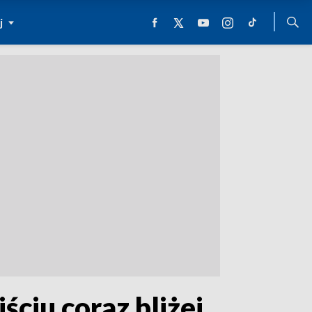
j
ciu coraz bliżej