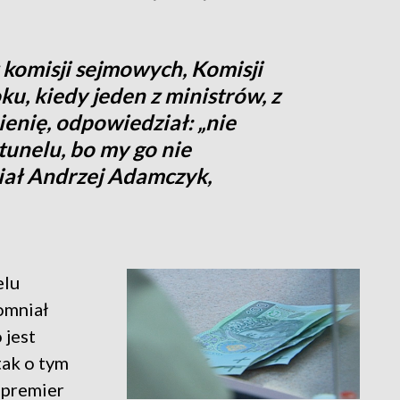
z komisji sejmowych, Komisji
ku, kiedy jeden z ministrów, z
ienię, odpowiedział: „nie
tunelu, bo my go nie
ał Andrzej Adamczyk,
elu
omniał
 jest
tak o tym
 premier