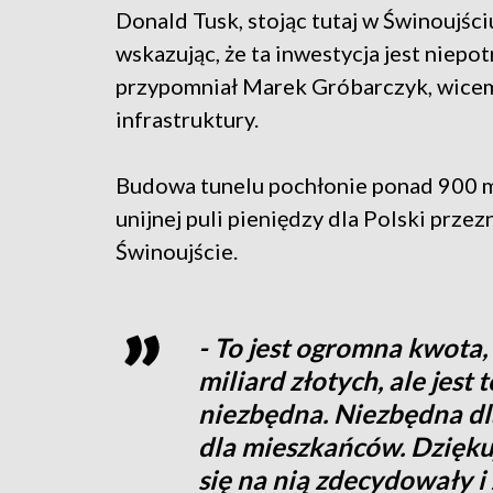
Donald Tusk, stojąc tutaj w Świnoujściu
wskazując, że ta inwestycja jest niepo
przypomniał Marek Gróbarczyk, wicem
infrastruktury.
Budowa tunelu pochłonie ponad 900 mi
unijnej puli pieniędzy dla Polski prz
Świnoujście.
- To jest ogromna kwota, 
miliard złotych, ale jest 
niezbędna. Niezbędna dl
dla mieszkańców. Dziękuj
się na nią zdecydowały i