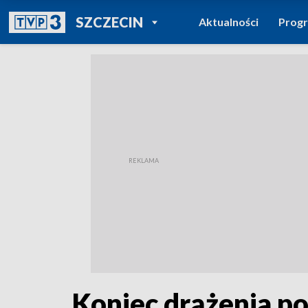
POWRÓT DO
SZCZECIN
Aktualności
Prog
TVP REGIONY
Koniec drążenia po