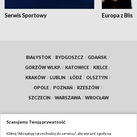
Serwis Sportowy
Europa z Blisk
BIAŁYSTOK
/
BYDGOSZCZ
/
GDAŃSK
/
GORZÓW WLKP.
/
KATOWICE
/
KIELCE
/
KRAKÓW
/
LUBLIN
/
ŁÓDŹ
/
OLSZTYN
/
OPOLE
/
POZNAŃ
/
RZESZÓW
/
SZCZECIN
/
WARSZAWA
/
WROCŁAW
Szanujemy Twoją prywatność
Dołącz do nas:
Kliknij "Akceptuję i przechodzę do serwisu", aby wyrazić zgody na