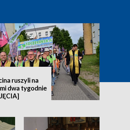
ina ruszyli na
imi dwa tygodnie
JĘCIA]