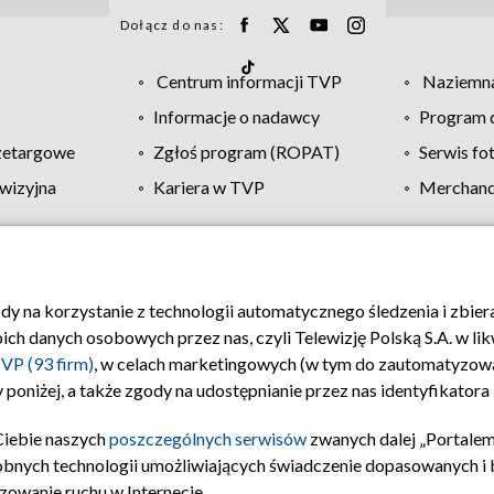
Dołącz do nas:
Centrum informacji TVP
Naziemna
Informacje o nadawcy
Program d
zetargowe
Zgłoś program (ROPAT)
Serwis fo
wizyjna
Kariera w TVP
Merchandi
Polityka prywatności
Moje zgody
Pomoc
Biuro re
ody na korzystanie z technologii automatycznego śledzenia i zbie
 danych osobowych przez nas, czyli Telewizję Polską S.A. w likw
VP (93 firm)
, w celach marketingowych (w tym do zautomatyzow
 poniżej, a także zgody na udostępnianie przez nas identyfikator
Ciebie naszych
poszczególnych serwisów
zwanych dalej „Portalem
obnych technologii umożliwiających świadczenie dopasowanych i be
zowanie ruchu w Internecie.