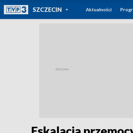
POWRÓT DO
SZCZECIN
Aktualności
Prog
TVP REGIONY
Eskalacja przemo