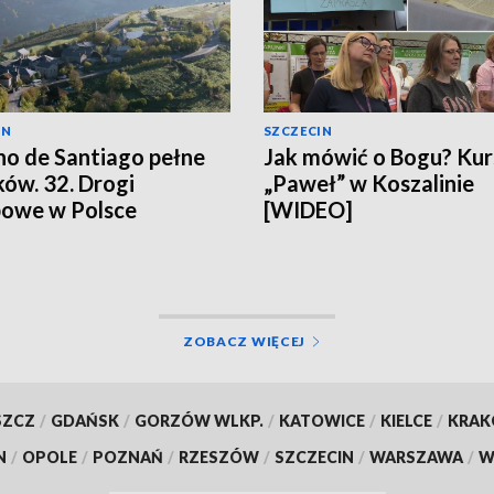
IN
SZCZECIN
o de Santiago pełne
Jak mówić o Bogu? Kur
ków. 32. Drogi
„Paweł” w Koszalinie
owe w Polsce
[WIDEO]
ZOBACZ WIĘCEJ
SZCZ
/
GDAŃSK
/
GORZÓW WLKP.
/
KATOWICE
/
KIELCE
/
KRA
N
/
OPOLE
/
POZNAŃ
/
RZESZÓW
/
SZCZECIN
/
WARSZAWA
/
W