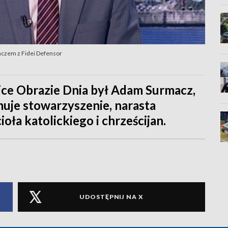
czem z Fidei Defensor
ice Obrazie Dnia był Adam Surmacz,
muje stowarzyszenie, narasta
ła katolickiego i chrześcijan.
UDOSTĘPNIJ NA X