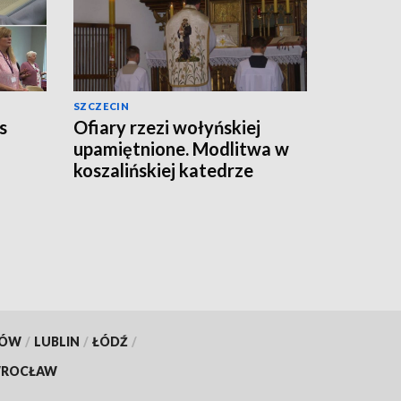
SZCZECIN
s
Ofiary rzezi wołyńskiej
upamiętnione. Modlitwa w
koszalińskiej katedrze
KÓW
/
LUBLIN
/
ŁÓDŹ
/
ROCŁAW