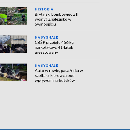
HISTORIA
Brytyjski bombowiec z II
wojny? Znalezisko w
Świnoujściu
NA SYGNALE
CBŚP przejęło 456 kg
narkotyków. 41‑latek
aresztowany
NA SYGNALE
Auto w rowie, pasażerka w
szpitalu, kierowca pod
wpływem narkotyków