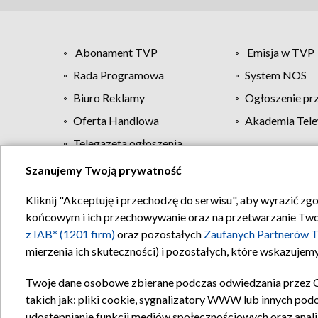
Abonament TVP
Emisja w TVP
Rada Programowa
System NOS
Biuro Reklamy
Ogłoszenie pr
Oferta Handlowa
Akademia Tele
Telegazeta ogłoszenia
Szanujemy Twoją prywatność
Regulamin TVP
Kliknij "Akceptuję i przechodzę do serwisu", aby wyrazić zg
końcowym i ich przechowywanie oraz na przetwarzanie Twoich
z IAB* (1201 firm)
oraz pozostałych
Zaufanych Partnerów T
mierzenia ich skuteczności) i pozostałych, które wskazujemy
Twoje dane osobowe zbierane podczas odwiedzania przez 
takich jak: pliki cookie, sygnalizatory WWW lub innych pod
udostępnianie funkcji mediów społecznościowych oraz anali