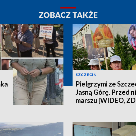
ZOBACZ TAKŻE
SZCZECIN
mka
Pielgrzymi ze Szczec
]
Jasną Górę. Przed n
marszu [WIDEO, ZD