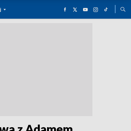
j
mowa z Adamem