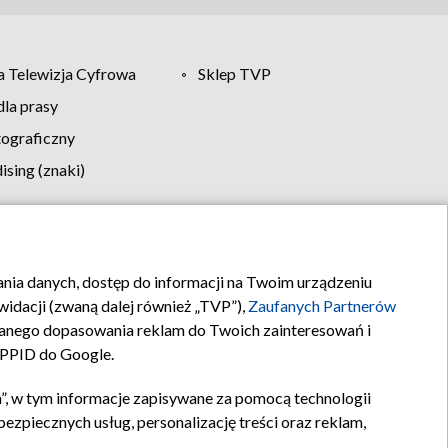
 Telewizja Cyfrowa
Sklep TVP
la prasy
tograficzny
sing (znaki)
klamy
Kontakt
rania danych, dostęp do informacji na Twoim urządzeniu
idacji (zwaną dalej również „TVP”),
Zaufanych Partnerów
anego dopasowania reklam do Twoich zainteresowań i
a PPID do Google.
”, w tym informacje zapisywane za pomocą technologii
zpiecznych usług, personalizację treści oraz reklam,