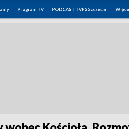
ramy
Program TV
PODCAST TVP3 Szczecin
Więce
cy wobec Kościoła. Roz