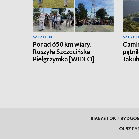
SZCZECIN
SZCZEC
Ponad 650 km wiary.
Camin
Ruszyła Szczecińska
pątni
Pielgrzymka [WIDEO]
Jakub
BIAŁYSTOK
/
BYDGO
OLSZTY