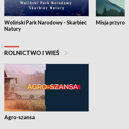
Woliński Park Narodowy - Skarbiec
Misja przyrod
Natury
ROLNICTWO I WIEŚ
Agro-szansa