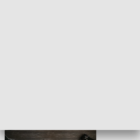
Z indeksem w ręku
Droga po suk
HISTORIA