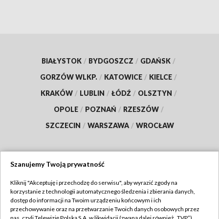
BIAŁYSTOK
/
BYDGOSZCZ
/
GDAŃSK
/
GORZÓW WLKP.
/
KATOWICE
/
KIELCE
/
KRAKÓW
/
LUBLIN
/
ŁÓDŹ
/
OLSZTYN
/
OPOLE
/
POZNAŃ
/
RZESZÓW
/
SZCZECIN
/
WARSZAWA
/
WROCŁAW
Szanujemy Twoją prywatność
Dołącz do nas:
Kliknij "Akceptuję i przechodzę do serwisu", aby wyrazić zgody na
korzystanie z technologii automatycznego śledzenia i zbierania danych,
TVP
dostęp do informacji na Twoim urządzeniu końcowym i ich
Abonament TVP
przechowywanie oraz na przetwarzanie Twoich danych osobowych przez
Regulamin TVP
nas, czyli Telewizję Polską S.A. w likwidacji (zwaną dalej również „TVP”),